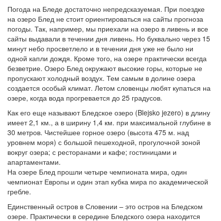
Погода на Бледе достаточно непредсказуемая. При поездке
на озеро Блед не стоит ориентироваться на сайты прогноза
погоды. Так, например, мы приехали на озеро в ливень и все
сайты выдавали в течении дня ливень. Но буквально через 15
минут небо просветлело и в течении дня уже не было ни
одной капли дождя. Кроме того, на озере практически всегда
безветрие. Озеро Блед окружают высокие горы, которые не
пропускают холодный воздух. Тем самым в долине озера
создается особый климат. Летом словенцы любят купаться на
озере, когда вода прогревается до 25 градусов.
Как его еще называют Бледское озеро (Blejsko jezero) в длину
имеет 2,1 км., а в ширину 1,4 км. при максимальной глубине в
30 метров. Чистейшее горное озеро (высота 475 м. над
уровнем моря) с большой пешеходной, прогулочной зоной
вокруг озера; с ресторанами и кафе; гостиницами и
апартаментами.
На озере Блед прошли четыре чемпионата мира, один
чемпионат Европы и один этап кубка мира по академической
гребле.
Единственный остров в Словении – это остров на Бледском
озере. Практически в середине Бледского озера находится