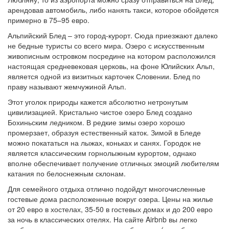
арендовав автомобиль, либо нанять такси, которое обойдется
примерно в 75–95 евро.
Альпийский Блед – это город-курорт. Сюда приезжают далеко
не бедные туристы со всего мира. Озеро с искусственным
живописным островком посредине на котором расположился
настоящая средневековая церковь, на фоне Юлийских Альп,
является одной из визитных карточек Словении. Блед по
праву называют жемчужиной Альп.
Этот уголок природы кажется абсолютно нетронутым
цивилизацией. Кристально чистое озеро Блед создано
Бохиньским ледником. В редкие зимы озеро хорошо
промерзает, образуя естественный каток. Зимой в Бледе
можно покататься на лыжах, коньках и санях. Городок не
является классическим горнолыжным курортом, однако
вполне обеспечивает получение отличных эмоций любителям
катания по белоснежным склонам.
Для семейного отдыха отлично подойдут многочисленные
гостевые дома расположенные вокруг озера. Цены на жилье
от 20 евро в хостелах, 35-50 в гостевых домах и до 200 евро
за ночь в классических отелях. На сайте Airbnb вы легко