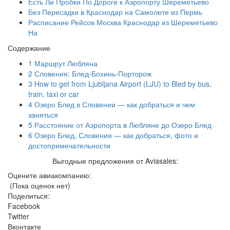
Есть Ли Пробки По Дороге к Аэропорту Шереметьево
Без Пересадки в Краснодар на Самолете из Пермь
Расписание Рейсов Москва Краснодар из Шереметьево
На
Содержание
1
Маршрут Любляна
2
Словения: Блед-Бохинь-Порторож
3
How to get from Ljubljana Airport (LJU) to Bled by bus,
train, taxi or car
4
Озеро Блед в Словении — как добраться и чем
заняться
5
Расстояние от Аэропорта в Любляне до Озеро Блед
6
Озеро Блед, Словения — как добраться, фото и
достопримечательности
Выгодные предложения от Aviasales:
Оцените авиакомпанию:
(Пока оценок нет)
Поделиться:
Facebook
Twitter
Вконтакте