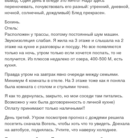
Вывод: Один день в Бледе это ничто! Надо здесь
переночевать, почувствовать его разный: утренний, дневной,
ночной, солнечный, дождливый) Блед прекрасен.
Бохинь.
Отель:
Расположен у трассы, поэтому постоянный шум машин.
Звукоизоляция слабая. Я жила на 3 этаже и слышала на 2
этаже на кухне и разговоры и посуду. Но все появляются
только на ночь, утром только если хочется поспать, то не
получится. Из плюсов недалеко от озера, 400-500 М, есть
кухня.
Правда утром на завтрак явно очереди между семьями.
Минимум 4 комнаты в отеле. На 3 этаже тоже как я поняла
была комната с столом и стульями точно.
Я как то дернулась, закрыто, но мои соседи там питались.
Возможно у них была договоренность о личной кухне)
Оплату принимают только наличными!!
День третий. Утром посмотрев прогноз с дождями решила
посетить сначала Вогель, чтобы хоть что то увидеть. Доехала
на автобусе, поднялась. Учтите, что наверху холоднее.