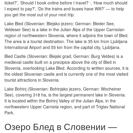
ticket?’, ‘Should I book online before I travel? ‘, ‘How much should
I expect to pay?’, ‘Do the trains and buses have Wifi?’ — to help
you get the most out of your next trip.
Lake Bled (Slovenian: Blejsko jezero; German: Bleder See,
Veldeser See) is a lake in the Julian Alps of the Upper Carniolan
region of northwestern Slovenia, where it adjoins the town of Bled.
The area is a tourist destination. The lake is 35 km from Ljubljana
International Airport and 55 km from the capital city, Ljubljana.
Bled Castle (Slovenian: Blejski grad, German: Burg Veldes) is a
medieval castle built on a precipice above the city of Bled in
Slovenia, overlooking Lake Bled. According to written sources, it is
the oldest Slovenian castle and is currently one of the most visited
tourist attractions in Slovenia.
Lake Bohinj (Slovenian: Bohinjsko jezero, German: Wocheiner
See), covering 318 ha, is the largest permanent lake in Slovenia.
It is located within the Bohinj Valley of the Julian Alps, in the
northwestern Upper Carniola region, and part of Triglav National
Park.
Озеро Блед в Словении —