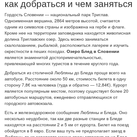
как добраться и чем заняться
Гордость Словении — национальный парк Триглав.
Одноименная вершина, 2864 метров высотой, считается
одним из символов страны и изображена на гербе и флаге.
Кроме нее на территории заповедника находится живописная
долина Триглавских озер. Здесь можно заниматься
скалолазанием, рыбалкой, расположиться лагерем и изучить
окрестности в пеших походах.
Озеро Блед в Словении
является знаменитой достопримечательностью,
привлекающей многих туристов в течение круглого года.
Добраться из столичной Любляны до Бледа проще всего на
автобусе. Расстояние около 50 км, стоимость билета в одну
сторону 7,8€ на человека (туда и обратно — 12,84€). Курорт
является популярным местом, поэтому существует более 20
автобусных маршрутов, ежедневно отправляющихся от
городского автовокзала.
Есть и железнодорожное сообщение Любляны и Бледа. Оно
несколько неудобное, так как две разные станции в Бледе
находятся на расстоянии 2 и 5 км от курорта. Билет на поезд
обойдется в 8 евро. Если ваш путь не предполагает заезд в
Любляну, то из аэропорта можно сразу отправиться на Блед,