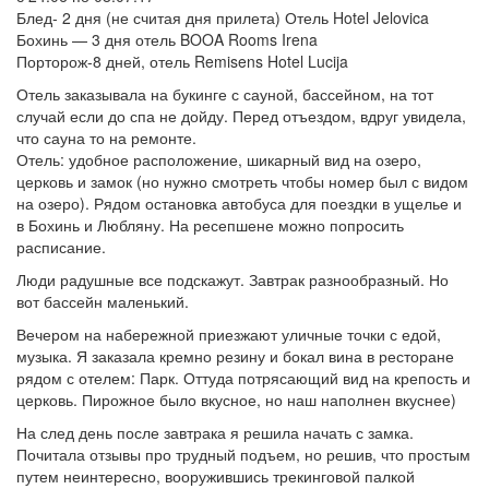
Блед- 2 дня (не считая дня прилета) Отель Hotel Jelovica
Бохинь — 3 дня отель BOOA Rooms Irena
Порторож-8 дней, отель Remisens Hotel Lucija
Отель заказывала на букинге с сауной, бассейном, на тот
случай если до спа не дойду. Перед отъездом, вдруг увидела,
что сауна то на ремонте.
Отель: удобное расположение, шикарный вид на озеро,
церковь и замок (но нужно смотреть чтобы номер был с видом
на озеро). Рядом остановка автобуса для поездки в ущелье и
в Бохинь и Любляну. На ресепшене можно попросить
расписание.
Люди радушные все подскажут. Завтрак разнообразный. Но
вот бассейн маленький.
Вечером на набережной приезжают уличные точки с едой,
музыка. Я заказала кремно резину и бокал вина в ресторане
рядом с отелем: Парк. Оттуда потрясающий вид на крепость и
церковь. Пирожное было вкусное, но наш наполнен вкуснее)
На след день после завтрака я решила начать с замка.
Почитала отзывы про трудный подъем, но решив, что простым
путем неинтересно, вооружившись трекинговой палкой