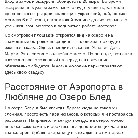
Вход в замок и экскурсия обойдется в
25 евро
. Во время
экскурсии по музеям замка можно будет увидеть, как жили
средневековые рыцари, коллекцию украшений, найденных в
могилах 6 и 7 веков, а в замковой кузнице до сих пор можно
услышать звон молотов и подивиться работе мастеров.
Со смотровой площадки откроется вид на озеро и на
знаменитый островок посредине — Блейский оток будто
ожившая сказка. Здесь находится часовня Успения Девы
Марии. Это поистине волшебное место. По легенде, позвонив
в колокол расположенный на верху, ваше желание
обязательно сбудется. Многие молодые пары справляют
здесь свою свадьбу.
Расстояние от Аэропорта в
Любляне до Озеро Блед
На озере Блед я был дважды. Дорога сюда не такая уж
сложная, просто есть пара нюансов, о которых я и постараюсь
рассказать. Например, планируя поездку на озеро, можно
неплохо сэкономить и обойтись без дорогостоящих частных
трансферов. Добавьте страницу в закладки, этот материал