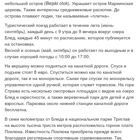
небольшой остров (Blejski otok). Украшает остров Мариинская
церковь. Также интересны средневековые раскопки. До
острова плавают лодки, так называемые «плетна».
Туристический поезд работает в течение лета (июнь-
сентябрь), каждый день с 9 утра до 9 вечера вокруг озера
Блед, каждые 45 минут по расписанию, которое публикуется
на остановках.
Весной и осенью (май, октябрь) он работает по выходным и в
случае хорошей погоды с 10:00 до 17:00.
На вершину можно подняться на канатной дороге. Спуск и
подъем стоят 8 евро. Спуститься можно как по канатной
дороге, так и на монорельсе. Санки при спуске по монорельсу
управляются одной ручкой, которая служит тормозом. На горе
Стража есть несколько смотровых площадок с видом на озеро
Блед и окрестности, а также веревочный парк для детей и для
взрослых. Парковка около нижней станции канатной дороги
бесплатна.
В семи километрах от Бледа в национальном парке Триглав
на высоте тысяча триста метров расположилось горное плато
Поклюка. Известность Поклюка приобрела прежде всего
благодаря регулярным спортивным соревнованиям. Так,