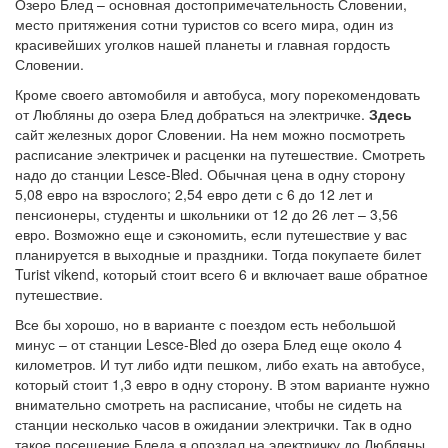
Озеро Блед – основная достопримечательность Словении,
место притяжения сотни туристов со всего мира, один из
красивейших уголков нашей планеты и главная гордость
Словении.
Кроме своего автомобиля и автобуса, могу порекомендовать
от Любляны до озера Блед добраться на электричке.
Здесь
сайт железных дорог Словении. На нем можно посмотреть
расписание электричек и расценки на путешествие. Смотреть
надо до станции Lesce-Bled. Обычная цена в одну сторону
5,08 евро на взрослого; 2,54 евро дети с 6 до 12 лет и
пенсионеры, студенты и школьники от 12 до 26 лет – 3,56
евро. Возможно еще и сэкономить, если путешествие у вас
планируется в выходные и праздники. Тогда покупаете билет
Turist vikend, который стоит всего 6 и включает ваше обратное
путешествие.
Все бы хорошо, но в варианте с поездом есть небольшой
минус – от станции Lesce-Bled до озера Блед еще около 4
километров. И тут либо идти пешком, либо ехать на автобусе,
который стоит 1,3 евро в одну сторону. В этом варианте нужно
внимательно смотреть на расписание, чтобы не сидеть на
станции несколько часов в ожидании электрички. Так в одно
такое посещение Бледа я опоздал на электричку до Любляны