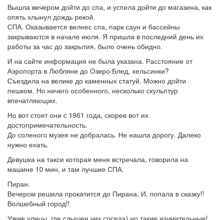
Вышла вечером дойти до спа, и успела дойти до магазина, как
опять хлынул дождь рекой.
СПА. Оказывается велнес спа, парк саун и бассейны
закрываются в начале июля. Я пришла в последний день их
работы за час до закрытия, было очень обидно.
И на сайте информация не была указана. Расстояние от
Аэропорта в Любляне до Озеро Блед, хельсинки?
Съездила на велике до каменных статуй. Можно дойти
пешком. Но ничего особенного, несколько скульптур
впечатляющих.
Но вот стоят они с 1961 года, скорее вот их
достопримечательность.
До соленого музея не добралась. Не нашла дорогу. Далеко
нужно ехать.
Девушка на такси которая меня встречала, говорила на
машине 10 мин, и там лучшие СПА.
Пиран.
Вечером решила прокатится до Пирана. И. попала в сказку!!
Волшебный город!!
Узкие улицы, где слышен чих соседа) но такие изумительные!