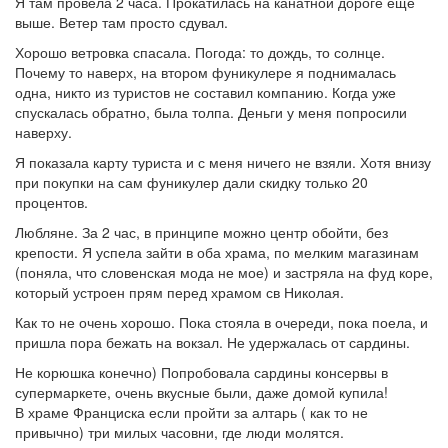
Я там провела 2 часа. Прокатилась на канатной дороге еще
выше. Ветер там просто сдувал.
Хорошо ветровка спасала. Погода: то дождь, то солнце.
Почему то наверх, на втором фуникулере я поднималась
одна, никто из туристов не составил компанию. Когда уже
спускалась обратно, была толпа. Деньги у меня попросили
наверху.
Я показала карту туриста и с меня ничего не взяли. Хотя внизу
при покупки на сам фуникулер дали скидку только 20
процентов.
Любляне. За 2 час, в принципе можно центр обойти, без
крепости. Я успела зайти в оба храма, по мелким магазинам
(поняла, что словенская мода не мое) и застряла на фуд коре,
который устроен прям перед храмом св Николая.
Как то не очень хорошо. Пока стояла в очереди, пока поела, и
пришла пора бежать на вокзал. Не удержалась от сардины.
Не корюшка конечно) Попробовала сардины консервы в
супермаркете, очень вкусные были, даже домой купила!
В храме Франциска если пройти за алтарь ( как то не
привычно) три милых часовни, где люди молятся.