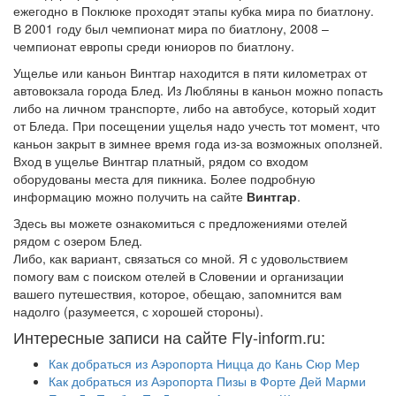
ежегодно в Поклюке проходят этапы кубка мира по биатлону.
В 2001 году был чемпионат мира по биатлону, 2008 –
чемпионат европы среди юниоров по биатлону.
Ущелье или каньон Винтгар находится в пяти километрах от
автовокзала города Блед. Из Любляны в каньон можно попасть
либо на личном транспорте, либо на автобусе, который ходит
от Бледа. При посещении ущелья надо учесть тот момент, что
каньон закрыт в зимнее время года из-за возможных оползней.
Вход в ущелье Винтгар платный, рядом со входом
оборудованы места для пикника. Более подробную
информацию можно получить на сайте
Винтгар
.
Здесь вы можете ознакомиться с предложениями отелей
рядом с озером Блед.
Либо, как вариант, связаться со мной. Я с удовольствием
помогу вам с поиском отелей в Словении и организации
вашего путешествия, которое, обещаю, запомнится вам
надолго (разумеется, с хорошей стороны).
Интересные записи на сайте Fly-inform.ru:
Как добраться из Аэропорта Ницца до Кань Сюр Мер
Как добраться из Аэропорта Пизы в Форте Дей Марми