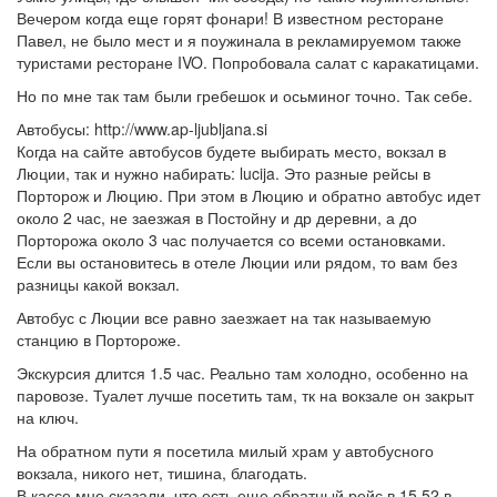
Вечером когда еще горят фонари! В известном ресторане
Павел, не было мест и я поужинала в рекламируемом также
туристами ресторане IVO. Попробовала салат с каракатицами.
Но по мне так там были гребешок и осьминог точно. Так себе.
Автобусы: http://www.ap-ljubljana.si
Когда на сайте автобусов будете выбирать место, вокзал в
Люции, так и нужно набирать: lucija. Это разные рейсы в
Порторож и Люцию. При этом в Люцию и обратно автобус идет
около 2 час, не заезжая в Постойну и др деревни, а до
Порторожа около 3 час получается со всеми остановками.
Если вы остановитесь в отеле Люции или рядом, то вам без
разницы какой вокзал.
Автобус с Люции все равно заезжает на так называемую
станцию в Портороже.
Экскурсия длится 1.5 час. Реально там холодно, особенно на
паровозе. Туалет лучше посетить там, тк на вокзале он закрыт
на ключ.
На обратном пути я посетила милый храм у автобусного
вокзала, никого нет, тишина, благодать.
В кассе мне сказали, что есть еще обратный рейс в 15.52 в