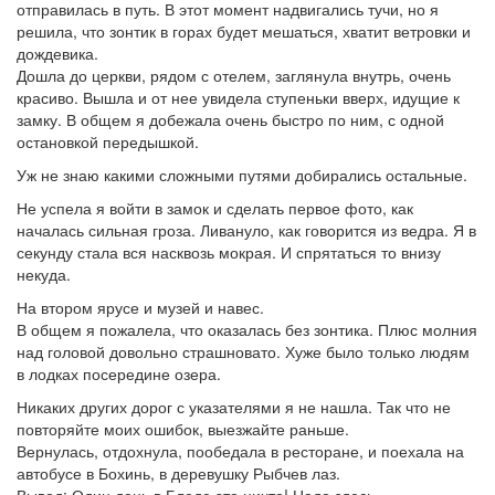
отправилась в путь. В этот момент надвигались тучи, но я
решила, что зонтик в горах будет мешаться, хватит ветровки и
дождевика.
Дошла до церкви, рядом с отелем, заглянула внутрь, очень
красиво. Вышла и от нее увидела ступеньки вверх, идущие к
замку. В общем я добежала очень быстро по ним, с одной
остановкой передышкой.
Уж не знаю какими сложными путями добирались остальные.
Не успела я войти в замок и сделать первое фото, как
началась сильная гроза. Ливануло, как говорится из ведра. Я в
секунду стала вся насквозь мокрая. И спрятаться то внизу
некуда.
На втором ярусе и музей и навес.
В общем я пожалела, что оказалась без зонтика. Плюс молния
над головой довольно страшновато. Хуже было только людям
в лодках посередине озера.
Никаких других дорог с указателями я не нашла. Так что не
повторяйте моих ошибок, выезжайте раньше.
Вернулась, отдохнула, пообедала в ресторане, и поехала на
автобусе в Бохинь, в деревушку Рыбчев лаз.