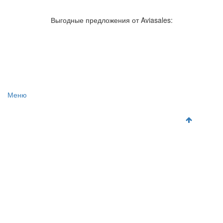
Авиакомпании России
Отзывы об авиакомпаниях
Отзывы об аэропортах
Отслеживание самолетов онлайн
Выгодные предложения от Aviasales:
Авиакассы
Поиск авиакасс
Меню
Главная
Аэропорты
Самолет
Как добраться
Полет
Полезная информация