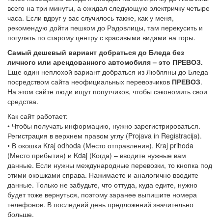
всего на три минуты, а ожидал следующую электричку четыре
часа. Если вдруг у вас случилось также, как у меня,
рекомендую дойти пешком до Радовлицы, там перекусить и
погулять по старому центру с красивыми видами на горы.
Самый дешевый вариант добраться до Бледа без
личного или арендованного автомобиля – это
ПРЕВОЗ
.
Еще один неплохой вариант добраться из Любляны до Бледа
посредством сайта неофициальных перевозчиков
ПРЕВОЗ
.
На этом сайте люди ищут попутчиков, чтобы сэкономить свои
средства.
Как сайт работает:
• Чтобы получать информацию, нужно зарегистрироваться.
Регистрация в верхнем правом углу (Projava in Registracija).
• В окошки Kraj odhoda (Место отправления), Kraj prihoda
(Место прибытия) и Kdaj (Когда) – вводите нужные вам
данные. Если нужны международные перевозки, то кнопка под
этими окошками справа. Нажимаете и аналогично вводите
данные. Только не забудьте, что оттуда, куда едите, нужно
будет тоже вернуться, поэтому заранее выпишите номера
телефонов. В последний день предложений значительно
больше.