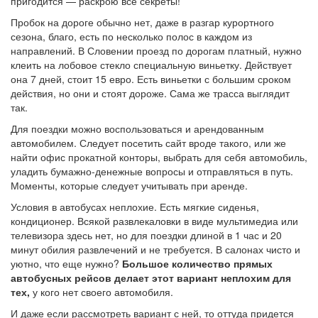
пригодится — раскрою все секреты!
Пробок на дороге обычно нет, даже в разгар курортного
сезона, благо, есть по несколько полос в каждом из
направлений. В Словении проезд по дорогам платный, нужно
клеить на лобовое стекло специальную виньетку. Действует
она 7 дней, стоит 15 евро. Есть виньетки с большим сроком
действия, но они и стоят дороже. Сама же трасса выглядит
так.
Для поездки можно воспользоваться и арендованным
автомобилем. Следует посетить сайт вроде такого, или же
найти офис прокатной конторы, выбрать для себя автомобиль,
уладить бумажно-денежные вопросы и отправляться в путь.
Моменты, которые следует учитывать при аренде.
Условия в автобусах неплохие. Есть мягкие сиденья,
кондиционер. Всякой развлекаловки в виде мультимедиа или
телевизора здесь нет, но для поездки длиной в 1 час и 20
минут обилия развлечений и не требуется. В салонах чисто и
уютно, что еще нужно?
Большое количество прямых
автобусных рейсов делает этот вариант неплохим для
тех,
у кого нет своего автомобиля.
И даже если рассмотреть вариант с ней, то оттуда придется