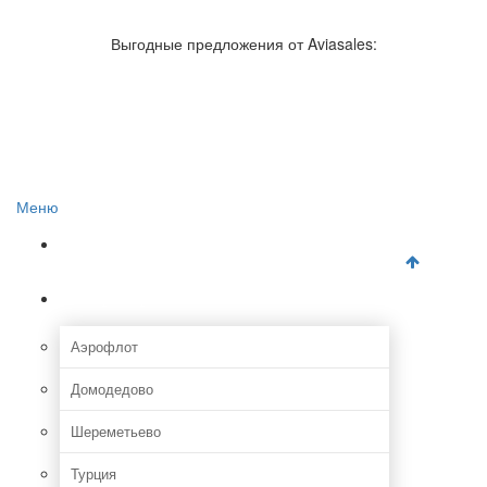
Авиакомпании России
Отзывы об авиакомпаниях
Выгодные предложения от Aviasales:
Отзывы об аэропортах
Отслеживание самолетов онлайн
Авиакассы
Поиск авиакасс
Меню
Главная
Аэропорты
Аэрофлот
Домодедово
Шереметьево
Турция