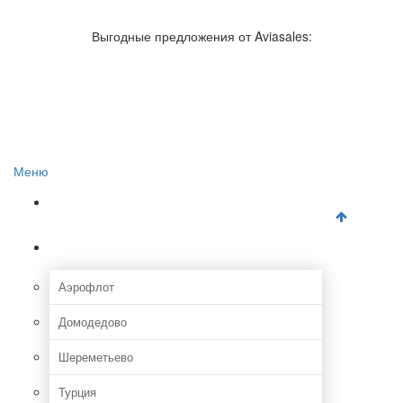
Авиакомпании России
Отзывы об авиакомпаниях
Выгодные предложения от Aviasales:
Отзывы об аэропортах
Отслеживание самолетов онлайн
Авиакассы
Поиск авиакасс
Меню
Главная
Аэропорты
Аэрофлот
Домодедово
Шереметьево
Турция