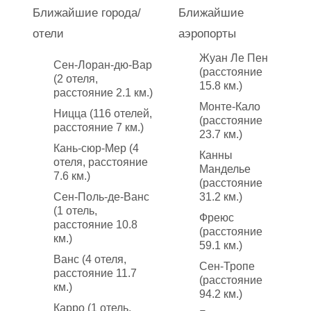
Ближайшие города/
Ближайшие
отели
аэропорты
Жуан Ле Пен
Сен-Лоран-дю-Вар
(расстояние
(2 отеля,
15.8 км.)
расстояние 2.1 км.)
Монте-Кало
Ницца (116 отелей,
(расстояние
расстояние 7 км.)
23.7 км.)
Кань-сюр-Мер (4
Канны
отеля, расстояние
Манделье
7.6 км.)
(расстояние
Сен-Поль-де-Ванс
31.2 км.)
(1 отель,
Фреюс
расстояние 10.8
(расстояние
км.)
59.1 км.)
Ванс (4 отеля,
Сен-Тропе
расстояние 11.7
(расстояние
км.)
94.2 км.)
Карро (1 отель,