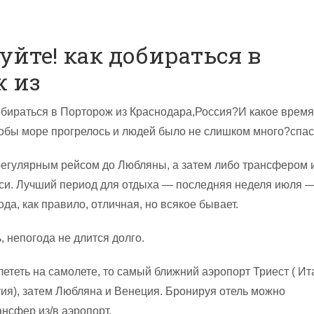
уйте! как добираться в
ж из
обираться в Порторож из Краснодара,Россия?И какое врем
тобы море прогрелось и людей было не слишком много?спа
егулярным рейсом до Любляны, а затем либо трансфером 
кси. Лучший период для отдыха — последняя неделя июля 
ода, как правило, отличная, но всякое бывает.
 непогода не длится долго.
ететь на самолете, то самый ближний аэропорт Триест ( Ит
тия), затем Любляна и Венеция. Бронируя отель можно
ансфер из/в аэропорт.