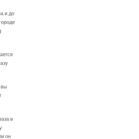
а и до
 городе
g
вается
разу
 вы
т
раза в
у
ли он