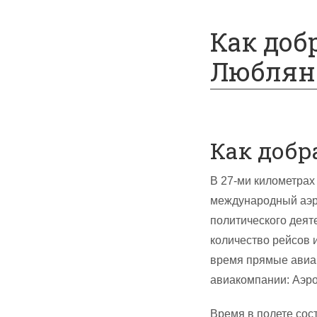
Спецпредложения
Как доб
Люблян
Как добр
В 27-ми километра
международный аэр
политического деят
количество рейсов 
время прямые авиа
авиакомпании: Аэро
Время в полете сост