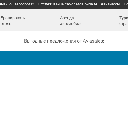
зывы об аэропортах
Отслеживание самолетов онлайн
Авиакассы
По
Бронировать
Аренда
Тури
отель
автомобиля
стра
Выгодные предложения от Aviasales:
Как добраться
Полет
Полезная информация