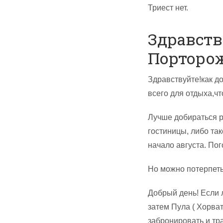
Триест нет.
Здравств
Порторо
Здравствуйте!как д
всего для отдыха,ч
Лучше добираться р
гостиницы, либо та
начало августа. Пог
Но можно потерпеть,
Добрый день! Если л
затем Пула ( Хорва
забронировать и тр