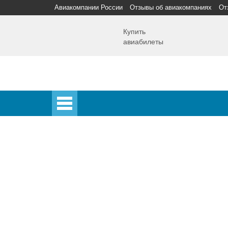
Авиакомпании России
Отзывы об авиакомпаниях
От
Купить
авиабилеты
Главная
Главная
Аэропорты
Самолет
Спецпредложения
Аэропорты
Аэрофлот
Домодедово
Шереметьево