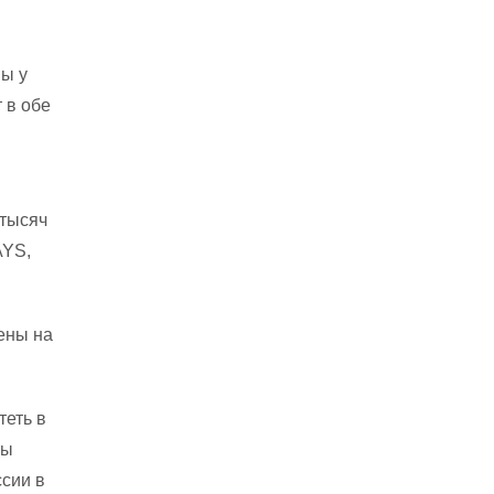
ы у
 в обе
 тысяч
AYS,
цены на
теть в
ты
ссии в