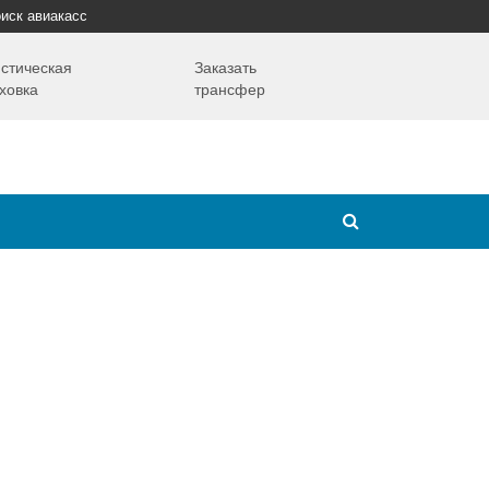
иск авиакасс
стическая
Заказать
ховка
трансфер
Путешествия
Надо знать