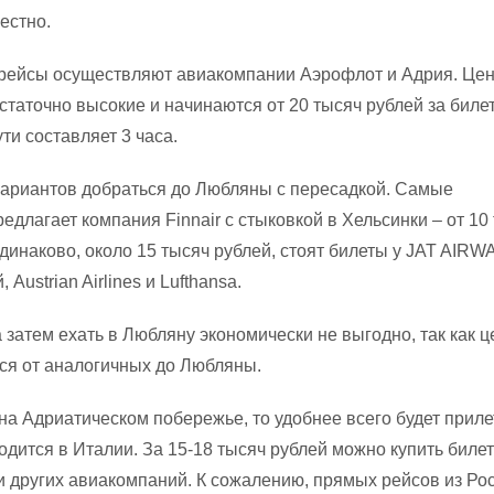
естно.
рейсы осуществляют авиакомпании Аэрофлот и Адрия. Цен
остаточно высокие и начинаются от 20 тысяч рублей за билет
ти составляет 3 часа.
ариантов добраться до Любляны с пересадкой. Самые
длагает компания Finnair c стыковкой в Хельсинки – от 10
динаково, около 15 тысяч рублей, стоят билеты у JAT AIRW
Austrian Airlines и Lufthansa.
а затем ехать в Любляну экономически не выгодно, так как 
ся от аналогичных до Любляны.
на Адриатическом побережье, то удобнее всего будет приле
одится в Италии. За 15-18 тысяч рублей можно купить биле
ли других авиакомпаний. К сожалению, прямых рейсов из Ро