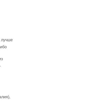
я лучше
сибо
из
—
алия),