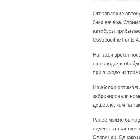
Отправление автобу
8-ми вечера. Стоимо
автобусы прибывают
Osvobodilne fronte 4.
На такси время пое
на порядок и обойде
при выходе из терм
Наиболее оптимальн
забронировали номер
дешевле, чем на так
Ранее можно было д
неделю отправлялся
Словении. Однако н