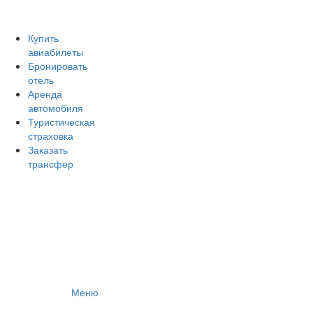
Авиакомпании России
Отзывы об авиакомпаниях
Отзывы об аэропортах
Купить
авиабилеты
Отслеживание самолетов онлайн
Бронировать
Авиакассы
отель
Поиск авиакасс
Аренда
автомобиля
Туристическая
страховка
Заказать
трансфер
Меню