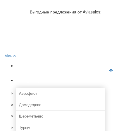
Авиакомпании России
Отзывы об авиакомпаниях
Выгодные предложения от Aviasales:
Отзывы об аэропортах
Отслеживание самолетов онлайн
Авиакассы
Поиск авиакасс
Меню
Главная
Аэропорты
Аэрофлот
Домодедово
Шереметьево
Турция