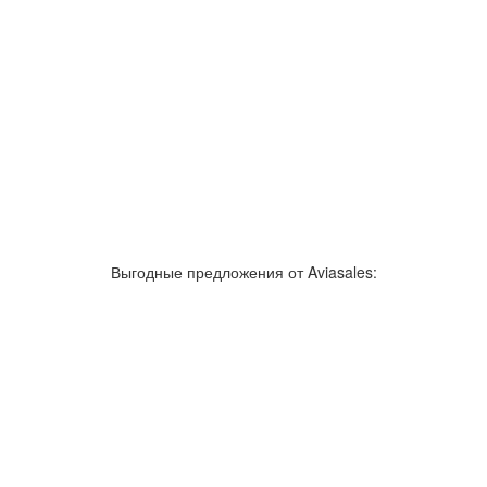
зывы об аэропортах
Отслеживание самолетов онлайн
Авиакассы
По
Выгодные предложения от Aviasales:
Как добраться
Полет
Полезная информация