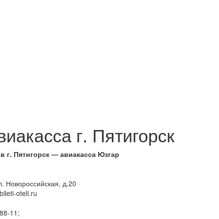
виакасса г. Пятигорск
 г. Пятигорск — авиакасса Юзгар
л. Новороссийская, д.20
bileti-oteli.ru
88-11;