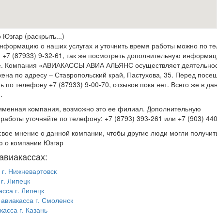
Юзгар (раскрыть...)
нформацию о наших услугах и уточнить время работы можно по т
и +7 (87933) 9-32-61, так же посмотреть дополнительную информа
е. Компания «АВИАКАССЫ АВИА АЛЬЯНС осуществляет деятельнос
жена по адресу – Ставропольский край, Пастухова, 35. Перед пос
 по телефону +7 (87933) 9-00-70, отзывов пока нет. Всего же в да
.
именная компания, возможно это ее филиал. Дополнительную
боты уточняйте по телефону: +7 (8793) 393-261 или +7 (903) 440
свое мнение о данной компании, чтобы другие люди могли получит
 о компании Юзгар
 авиакассах:
 г. Нижневартовск
г. Липецк
асса г. Липецк
, авиакасса г. Смоленск
касса г. Казань