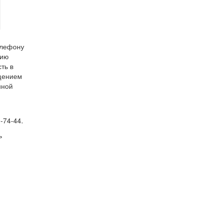
елефону
цию
ть в
ещением
нной
-74-44.
ь