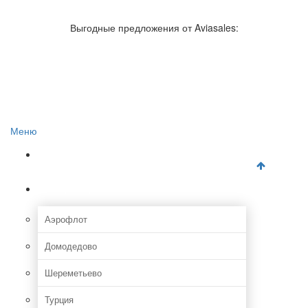
Авиакомпании России
Отзывы об авиакомпаниях
Выгодные предложения от Aviasales:
Отзывы об аэропортах
Отслеживание самолетов онлайн
Авиакассы
Поиск авиакасс
Меню
Главная
Аэропорты
Аэрофлот
Домодедово
Шереметьево
Турция