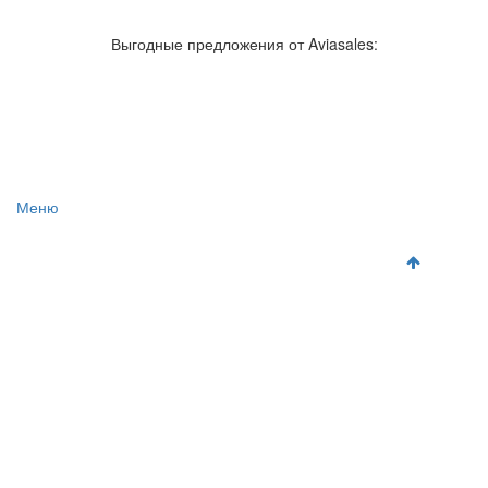
Авиакомпании России
Отзывы об авиакомпаниях
Отзывы об аэропортах
Отслеживание самолетов онлайн
Выгодные предложения от Aviasales:
Авиакассы
Поиск авиакасс
Меню
Главная
Аэропорты
Самолет
Как добраться
Полет
Полезная информация