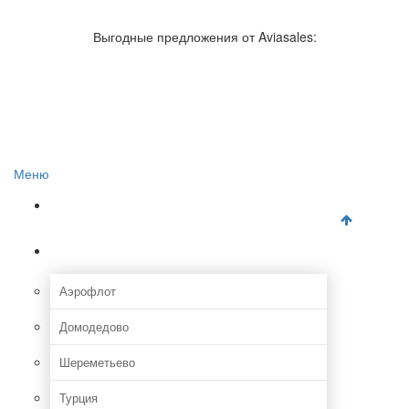
Авиакомпании России
Отзывы об авиакомпаниях
Выгодные предложения от Aviasales:
Отзывы об аэропортах
Отслеживание самолетов онлайн
Авиакассы
Поиск авиакасс
Меню
Главная
Аэропорты
Аэрофлот
Домодедово
Шереметьево
Турция