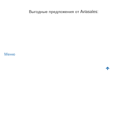
Авиакомпании России
Отзывы об авиакомпаниях
Отзывы об аэропортах
Отслеживание самолетов онлайн
Выгодные предложения от Aviasales:
Авиакассы
Поиск авиакасс
Меню
Главная
Аэропорты
Самолет
Как добраться
Полет
Полезная информация