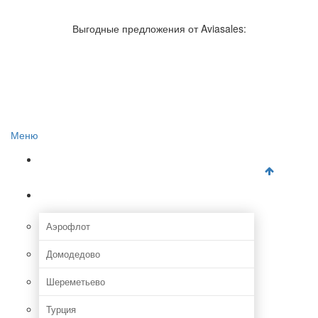
Авиакомпании России
Отзывы об авиакомпаниях
Выгодные предложения от Aviasales:
Отзывы об аэропортах
Отслеживание самолетов онлайн
Авиакассы
Поиск авиакасс
Меню
Главная
Аэропорты
Аэрофлот
Домодедово
Шереметьево
Турция