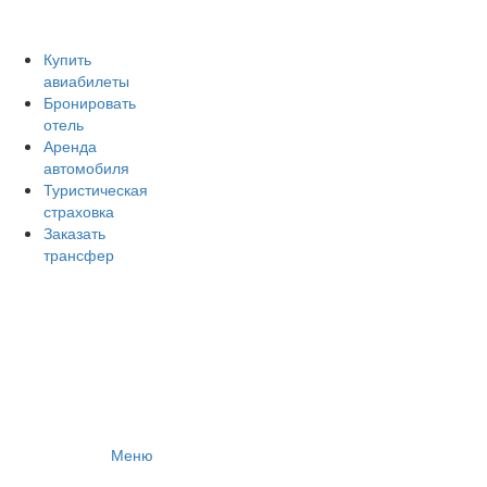
Авиакомпании России
Отзывы об авиакомпаниях
Отзывы об аэропортах
Купить
авиабилеты
Отслеживание самолетов онлайн
Бронировать
Авиакассы
отель
Поиск авиакасс
Аренда
автомобиля
Туристическая
страховка
Заказать
трансфер
Меню