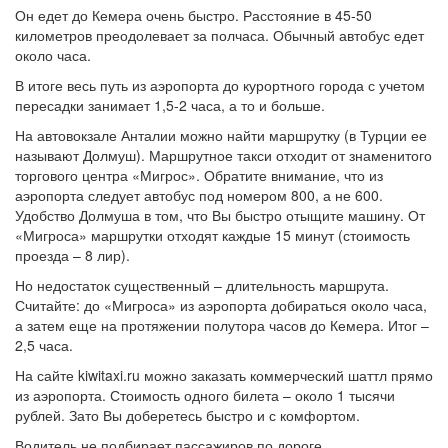
Он едет до Кемера очень быстро. Расстояние в 45-50
километров преодолевает за полчаса. Обычный автобус едет
около часа.
В итоге весь путь из аэропорта до курортного города с учетом
пересадки занимает 1,5-2 часа, а то и больше.
На автовокзале Анталии можно найти маршрутку (в Турции ее
называют Долмуш). Маршрутное такси отходит от знаменитого
торгового центра «Мигрос». Обратите внимание, что из
аэропорта следует автобус под номером 800, а не 600.
Удобство Долмуша в том, что Вы быстро отыщите машину. От
«Мигроса» маршрутки отходят каждые 15 минут (стоимость
проезда – 8 лир).
Но недостаток существенный – длительность маршрута.
Считайте: до «Мигроса» из аэропорта добираться около часа,
а затем еще на протяжении полутора часов до Кемера. Итог –
2,5 часа.
На сайте kiwitaxi.ru можно заказать коммерческий шаттл прямо
из аэропорта. Стоимость одного билета – около 1 тысячи
рублей. Зато Вы доберетесь быстро и с комфортом.
Водитель не подбирает пассажиров по дороге.