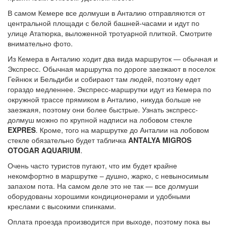
В самом Кемере все долмуши в Анталию отправляются от
центральной площади с белой башней-часами и идут по
улице Ататюрка, выложенной тротуарной плиткой. Смотрите
внимательно фото.
Из Кемера в Анталию ходит два вида маршруток — обычная и
Экспресс. Обычная маршрутка по дороге заезжают в поселок
Гейнюк и Бельдиби и собирают там людей, поэтому едет
гораздо медленнее. Экспресс-маршрутки идут из Кемера по
окружной трассе прямиком в Анталию, никуда больше не
заезжаяя, поэтому они более быстрые. Узнать экспресс-
долмуш можно по крупной надписи на лобовом стекле
EXPRES
. Кроме, того на маршрутке до Анталии на лобовом
стекле обязательно будет табличка
ANTALYA MIGROS
OTOGAR AQUARIUM
.
Очень часто туристов пугают, что им будет крайне
некомфортно в маршрутке – душно, жарко, с невыносимым
запахом пота. На самом деле это не так — все долмуши
оборудованы хорошими кондиционерами и удобными
креслами с высокими спинками.
Оплата проезда производится при выходе, поэтому пока вы