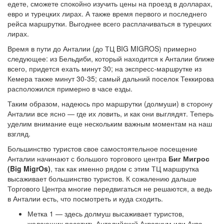
едете, сможете спокойно изучить цены на проезд в долларах,
евро и турецких лирах. А также время первого и последнего
рейса маршрутки. Выгоднее всего расплачиваться в турецких
лирах.
Время в пути до Анталии (до ТЦ BIG MIGROS) примерно
следующее: из Бельдиби, который находится к Анталии ближе
всего, придется ехать минут 30; на экспресс-маршрутке из
Кемера также минут 30-35; самый дальний поселок Теккирова
расположился примерно в часе езды.
Таким образом, надеюсь про маршрутки (долмуши) в сторону
Анталии все ясно — где их ловить, и как они выглядят. Теперь
уделим внимание еще нескольким важным моментам на наш
взгляд.
Большинство туристов свое самостоятельное посещение
Анталии начинают с большого торгового центра
Биг Мигрос
(Big MigrOs)
, так как именно рядом с этим ТЦ маршрутка
высаживает большинство туристов. К сожалению дальше
Торгового Центра многие передвигаться не решаются, а ведь
в Анталии есть, что посмотреть и куда сходить.
Метка 1 — здесь долмуш высаживает туристов,
желающих посетить Анталийский Аквариум или Аква-