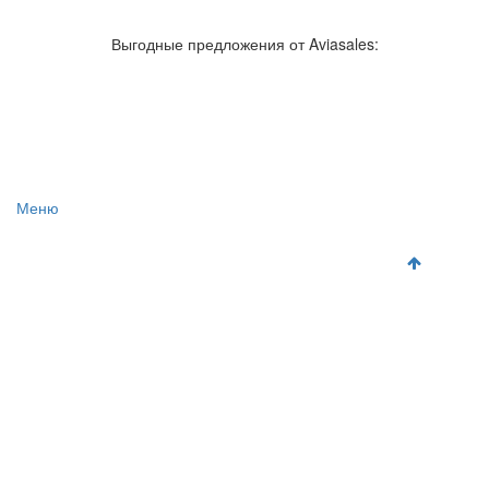
Авиакомпании России
Отзывы об авиакомпаниях
Отзывы об аэропортах
Отслеживание самолетов онлайн
Выгодные предложения от Aviasales:
Авиакассы
Поиск авиакасс
Меню
Главная
Аэропорты
Самолет
Как добраться
Полет
Полезная информация