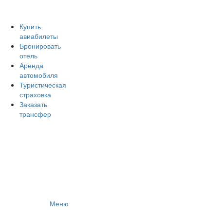
Авиакомпании России
Отзывы об авиакомпаниях
Отзывы об аэропортах
Купить
авиабилеты
Отслеживание самолетов онлайн
Бронировать
Авиакассы
отель
Поиск авиакасс
Аренда
автомобиля
Туристическая
страховка
Заказать
трансфер
Меню