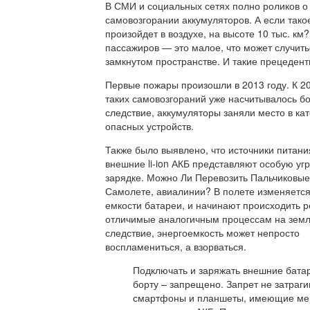
В СМИ и социальных сетях полно роликов о
самовозгорании аккумуляторов. А если тако
произойдет в воздухе, на высоте 10 тыс. км
пассажиров — это малое, что может случить
замкнутом пространстве. И такие прецедент
Первые пожары произошли в 2013 году. К 20
таких самовозгораний уже насчитывалось бо
следствие, аккумуляторы заняли место в ка
опасных устройств.
Также было выявлено, что источники питани
внешние li-ion АКБ представляют особую угр
зарядке. Можно Ли Перевозить Пальчиковые
Самолете, авиалинии? В полете изменяетс
емкости батареи, и начинают происходить р
отличимые аналогичным процессам на земл
следствие, энергоемкость может непросто
воспламениться, а взорваться.
Подключать и заряжать внешние бата
борту – запрещено. Запрет не затраги
смартфоны и планшеты, имеющие м