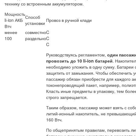
технику со встроенным аккумулятором.
Мощность
Способ
li-ion АКБ
Провоз в ручной клади
установки
Втч
менее
совместно
C
100
раздельно
C
C
Руководствуясь регламентом,
один пассаж
провозить до 10 li-ion батарей
. Накопите
необходимо уложить в одну сумку. Батареи 
защитить от замыкания. Чтобы обеспечить у
пассажир обязан приобрести для каждого а
токонепроводящий пакет, например, полиэ
Класть иные предметы в упаковку, тем боле
строго запрещается.
Таким образом, пассажир может взять с соб
литий-ионный накопитель, не превышающи
160 Втч.
По общепринятым правилам, перевозить л
батареи и внешние накопители в самолете 