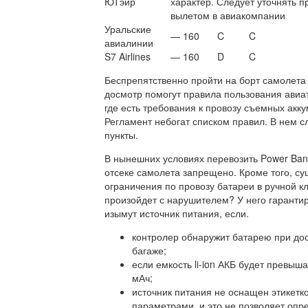
ЮТэйр
характер. Следует уточнять 
вылетом в авиакомпании
Уральские
— 160
C
C
авиалинии
S7 Airlines
— 160
D
C
Беспрепятственно пройти на борт самолета
досмотр помогут правила пользования авиа
где есть требования к провозу съемных акк
Регламент небогат списком правил. В нем 
пункты.
В нынешних условиях перевозить Power Ban
отсеке самолета запрещено. Кроме того, с
ограничения по провозу батареи в ручной кл
произойдет с нарушителем? У него гаранти
изымут источник питания, если.
контролер обнаружит батарею при до
багаже;
если емкость li-ion АКБ будет превыша
мАч;
источник питания не оснащен этикетко
параметрами, и это не позволяет опр