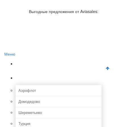
Авиакомпании России
Отзывы об авиакомпаниях
Выгодные предложения от Aviasales:
Отзывы об аэропортах
Отслеживание самолетов онлайн
Авиакассы
Поиск авиакасс
Меню
Главная
Аэропорты
Аэрофлот
Домодедово
Шереметьево
Турция