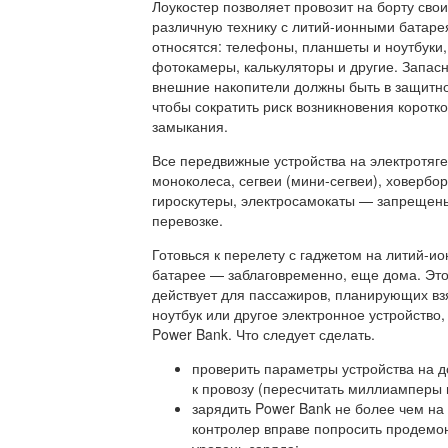
Лоукостер позволяет провозит на борту сво
различную технику с литий-ионными батаре
относятся: телефоны, планшеты и ноутбуки,
фотокамеры, калькуляторы и другие. Запас
внешние накопители должны быть в защитно
чтобы сократить риск возникновения коротко
замыкания.
Все передвижные устройства на электротяге,
моноколеса, сегвеи (мини-сегвеи), ховербо
гироскутеры, электросамокаты — запрещен
перевозке.
Готовься к перелету с гаджетом на литий-и
батарее — заблаговременно, еще дома. Это
действует для пассажиров, планирующих взя
ноутбук или другое электронное устройство,
Power Bank. Что следует сделать.
проверить параметры устройства на д
к провозу (пересчитать миллиамперы в
зарядить Power Bank не более чем на
контролер вправе попросить продемо
уровень заряда;