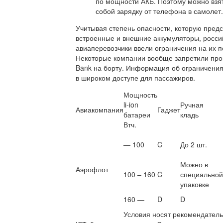
по мощности АКБ. Поэтому можно взят
собой зарядку от телефона в самолет.
Учитывая степень опасности, которую пред
встроенные и внешние аккумуляторы, росси
авиаперевозчики ввели ограничения на их п
Некоторые компании вообще запретили про
Bank на борту. Информация об ограничения
в широком доступе для пассажиров.
Мощность
li-ion
Ручная
Авиакомпания
Гаджет
батареи
кладь
Втч.
— 100
C
До 2 шт.
Можно в
Аэрофлот
100 – 160
C
специальной
упаковке
160 —
D
D
Условия носят рекомендател