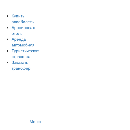
Авиакомпании России
Отзывы об авиакомпаниях
Отзывы об аэропортах
Купить
авиабилеты
Отслеживание самолетов онлайн
Бронировать
Авиакассы
отель
Поиск авиакасс
Аренда
автомобиля
Туристическая
страховка
Заказать
трансфер
Меню