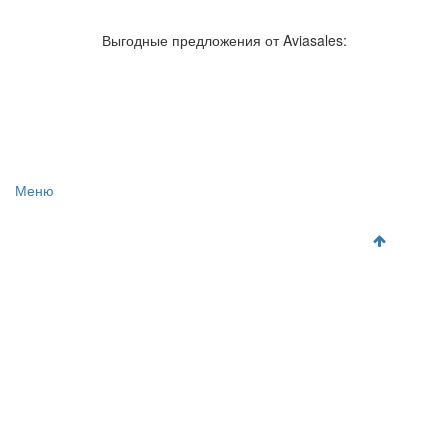
Авиакомпании России
Отзывы об авиакомпаниях
Отзывы об аэропортах
Отслеживание самолетов онлайн
Выгодные предложения от Aviasales:
Авиакассы
Поиск авиакасс
Меню
Главная
Аэропорты
Самолет
Как добраться
Полет
Полезная информация