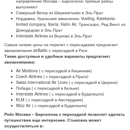
направлению Москва – Барселона: прямые рейсы
выполняют
Северный Ветер из Шереметьево в Эль-Прат
Нордавиа, Уральские авиалинии, Vueling, Katekavia-
limited company, Iberia, Hahn Air, Трансаэро, Ред Вингс из
Домодедово в Эль-Прат
Interstate Airlines из Внуково в Эль-Прат
Самые низкие цены на перелет с пересадками предлагает
авиакомпания airBaltic с пересадкой в Риге.
Также доступные и удобные варианты предлагают
авиакомпании:
Air Moldova ( с пересадкой в Кишиневе)
Czech Airlines ( с пересадкой в Праге)
Swiss International Air Lines ( с пересадкой в Цюрихе)
Победа ( с пересадкой в Кельне)
Interstate Airlines ( с пересадкой в Будапеште)
KLM ( с пересадкой в Амстердаме)
Wizz Air ( с пересадкой в Будапеште)
Рейс Москва – Барселона с пересадкой позволит сделать
путешествие еще интереснее. Стыковка может
осуществляться в: