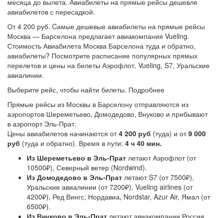
месяца до вылета. Авиабилеты на прямые рейсы дешевле
авиабилетов с пересадкой.
От 4 200 руб. Cамые дешевые авиабилеты на прямые рейсы
Москва — Барселона предлагает авиакомпания Vueling.
Стоимость Авиабилета Москва Барселона туда и обратно,
авиабилеты? Посмотрите расписание популярных прямых
перелетов и цены на билеты Аэрофлот, Vueling, S7, Уральские
авиалинии.
Выберите рейс, чтобы найти билеты. Подробнее
Прямые рейсы из Москвы в Барселону отправляются из
аэропортов Шереметьево, Домодедово, Внуково и прибывают
в аэропорт Эль-Прат.
Цены авиабилетов начинаются от
4 200 руб
(туда) и от
9 000
руб
(туда и обратно). Время в пути:
4 ч 40 мин.
Из Шереметьево в Эль-Прат
летают Аэрофлот (от
10500₽), Северный ветер (Nordwind).
Из Домодедово в Эль-Прат
летают S7 (от 7500₽),
Уральские авиалинии (от 7200₽), Vueling airlines (от
4200₽), Ред Вингс, Нордавиа, Nordstar, Azur Air, Ямал (от
6500₽).
Из Внуково в Эль-Прат
летают авиакомпании Россия,