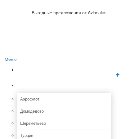
Авиакомпании России
Отзывы об авиакомпаниях
Выгодные предложения от Aviasales:
Отзывы об аэропортах
Отслеживание самолетов онлайн
Авиакассы
Поиск авиакасс
Меню
Главная
Аэропорты
Аэрофлот
Домодедово
Шереметьево
Турция