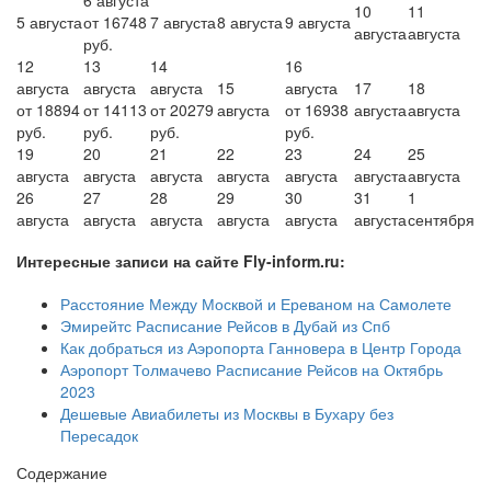
10
11
5 августа
от 16748
7 августа
8 августа
9 августа
августа
августа
руб.
12
13
14
16
августа
августа
августа
15
августа
17
18
от 18894
от 14113
от 20279
августа
от 16938
августа
августа
руб.
руб.
руб.
руб.
19
20
21
22
23
24
25
августа
августа
августа
августа
августа
августа
августа
26
27
28
29
30
31
1
августа
августа
августа
августа
августа
августа
сентября
Интересные записи на сайте Fly-inform.ru:
Расстояние Между Москвой и Ереваном на Самолете
Эмирейтс Расписание Рейсов в Дубай из Спб
Как добраться из Аэропорта Ганновера в Центр Города
Аэропорт Толмачево Расписание Рейсов на Октябрь
2023
Дешевые Авиабилеты из Москвы в Бухару без
Пересадок
Содержание