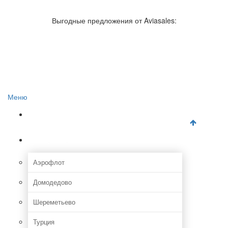
Авиакомпании России
Отзывы об авиакомпаниях
Выгодные предложения от Aviasales:
Отзывы об аэропортах
Отслеживание самолетов онлайн
Авиакассы
Поиск авиакасс
Меню
Главная
Аэропорты
Аэрофлот
Домодедово
Шереметьево
Турция