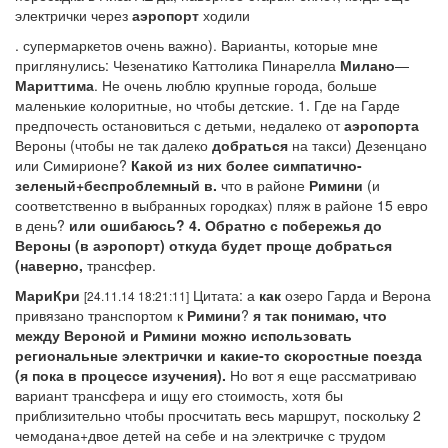
электрички через
аэропорт
ходили
. супермаркетов очень важно). Варианты, которые мне
приглянулись: Чезенатико Каттолика Пинарелла
Милано
—
Мариттима
. Не очень люблю крупные города, больше
маленькие колоритные, но чтобы детские. 1. Где на Гарде
предпочесть остановиться с детьми, недалеко от
аэропорта
Вероны (чтобы не так далеко
добраться
на такси) Дезенцано
или Симирионе?
Какой
из них более симпатично-
зеленый+беспроблемный в.
что в районе
Римини
(и
соответственно в выбранных городках) пляж в районе 15 евро
в день?
или ошибаюсь? 4. Обратно с побережья до
Вероны (в
аэропорт
) откуда будет проще
добраться
(наверно,
трансфер.
МариКри
Цитата: а
как
озеро Гарда и Верона
[24.11.14 18:21:11]
привязано транспортом к
Римини
?
я так понимаю, что
между Вероной и
Римини
можно использовать
региональные электрички и
какие
-то скоростные поезда
(я пока в процессе изучения).
Но вот я еще рассматриваю
вариант трансфера и ищу его стоимость, хотя бы
приблизительно чтобы просчитать весь маршрут, поскольку 2
чемодана+двое детей на себе и на электричке с трудом