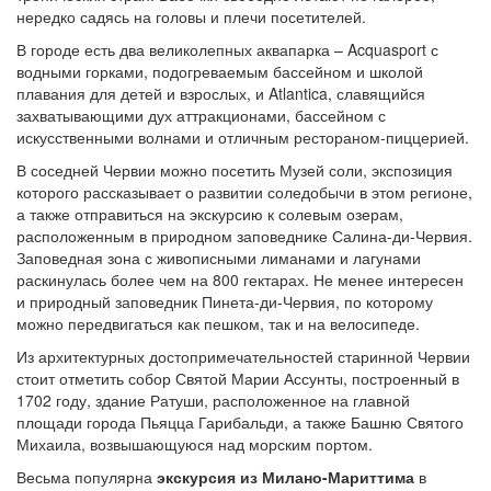
нередко садясь на головы и плечи посетителей.
В городе есть два великолепных аквапарка – Acquasport с
водными горками, подогреваемым бассейном и школой
плавания для детей и взрослых, и Atlantica, славящийся
захватывающими дух аттракционами, бассейном с
искусственными волнами и отличным рестораном-пиццерией.
В соседней Червии можно посетить Музей соли, экспозиция
которого рассказывает о развитии соледобычи в этом регионе,
а также отправиться на экскурсию к солевым озерам,
расположенным в природном заповеднике Салина-ди-Червия.
Заповедная зона с живописными лиманами и лагунами
раскинулась более чем на 800 гектарах. Не менее интересен
и природный заповедник Пинета-ди-Червия, по которому
можно передвигаться как пешком, так и на велосипеде.
Из архитектурных достопримечательностей старинной Червии
стоит отметить собор Святой Марии Ассунты, построенный в
1702 году, здание Ратуши, расположенное на главной
площади города Пьяцца Гарибальди, а также Башню Святого
Михаила, возвышающуюся над морским портом.
Весьма популярна
экскурсия из Милано-Мариттима
в