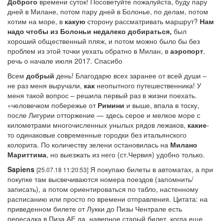
Доброго
времени суток! Посоветуйте пожалуйста, буду пару
дней в Милане, потом пару дней в Болонье, по делам, потом
хотим на море, в
какую
сторону рассматривать маршрут?
Нам
надо чтобы из Болоньи недалеко добираться,
был
хороший общественный пляж, и потом можно было бы без
проблем из этой точки уехать обратно в Милан, в
аэропорт
.
речь о начале июля 2017. Спасибо
Всем
добрый
день! Благодарю всех заранее от всей души –
не раз меня выручали,
как
неопытного путешественника! У
меня такой вопрос – решила первый раз в жизни поехать.
«человечком побережье от
Римини
и выше, впала в тоску,
после Лигурии отторжение — здесь серое и мелкое море с
километрами многочисленных унылых рядов лежаков,
какие
-
то одинаковые современные городки без итальянского
колорита. По количеству зелени остановилась на
Милано
Мариттима
, но выезжать из него (ст.Червия) удобно только.
Sapiens
Я покупаю билеты в автоматах, а при
[25.07.18 11:20:53]
покупке там высвечиваются номера поездов (запомнить/
записать), а потом ориентироваться по табло, настенному
расписанию или просто по времени отправления. Цитата: на
приведенном билете от Лукки до Пизы Чентрале есть
пересадка в Пиза АЕ да, наверное старый билет, когда еще