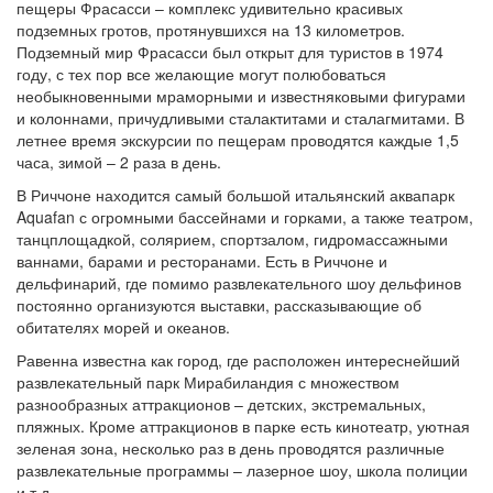
пещеры Фрасасси – комплекс удивительно красивых
подземных гротов, протянувшихся на 13 километров.
Подземный мир Фрасасси был открыт для туристов в 1974
году, с тех пор все желающие могут полюбоваться
необыкновенными мраморными и известняковыми фигурами
и колоннами, причудливыми сталактитами и сталагмитами. В
летнее время экскурсии по пещерам проводятся каждые 1,5
часа, зимой – 2 раза в день.
В Риччоне находится самый большой итальянский аквапарк
Aquafan с огромными бассейнами и горками, а также театром,
танцплощадкой, солярием, спортзалом, гидромассажными
ваннами, барами и ресторанами. Есть в Риччоне и
дельфинарий, где помимо развлекательного шоу дельфинов
постоянно организуются выставки, рассказывающие об
обитателях морей и океанов.
Равенна известна как город, где расположен интереснейший
развлекательный парк Мирабиландия с множеством
разнообразных аттракционов – детских, экстремальных,
пляжных. Кроме аттракционов в парке есть кинотеатр, уютная
зеленая зона, несколько раз в день проводятся различные
развлекательные программы – лазерное шоу, школа полиции
и т.д.