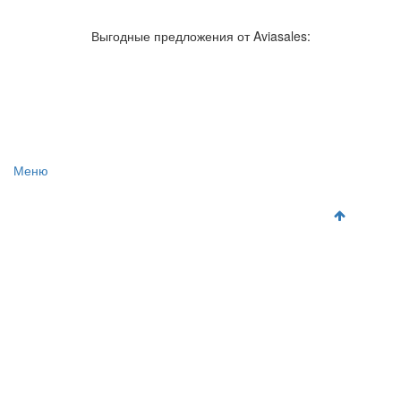
Авиакомпании России
Отзывы об авиакомпаниях
Отзывы об аэропортах
Отслеживание самолетов онлайн
Выгодные предложения от Aviasales:
Авиакассы
Поиск авиакасс
Меню
Главная
Аэропорты
Самолет
Как добраться
Полет
Полезная информация