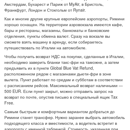
Амстердам, Бухарест и Париж от MyAir, в Бристоль,
Франкфурт, Лондон и Стокгольм от Rynair.
Как и многие другие крупные европейские аэропорты, Римини
хорошо оснащен. На территории аэровокзала имеются кафе,
бары и рестораны, магазины, банкоматы и банковские
отделения, пункты обмена валют. Сразу на вокзале вы
сможете взять машину в аренду, если собираетесь
путешествовать по Италии на автомобиле.
Чтобы получить возврат НДС на покупки, сделанные в Италии,
необходимо заверить бланки такс-фри на таможне, а затем
предъявить их в пункте Global Blue Vat Refund,
расположенном рядом с магазинами дьюти-фри в зоне
вылета. Пункт работает по средам и субботам в соответствии
с расписанием рейсов. Максимальный возврат наличными —
500 EUR. Если пункт закрыт, можно отправить запрос на
возврат по почте, опустив письмо в специальный ящик Tax
Free.
Самым быстрым и комфортным вариантом добраться до
Римини станет трансфер. Нужно заранее выбрать автомобиль
подходящего класса и вместимости, а водитель встретит в
аэропорту с именной табличкой. Стоимость, указанная при