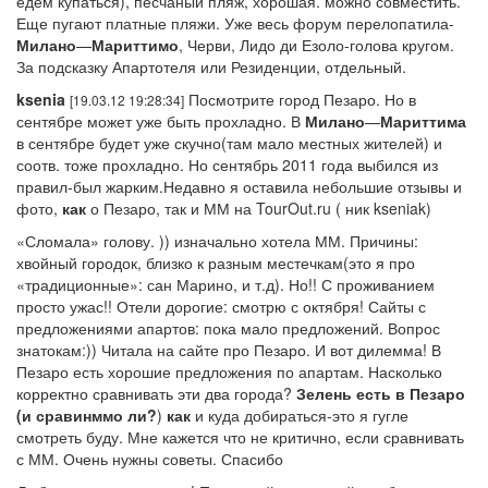
едем купаться), песчаный пляж, хорошая. можно совместить.
Еще пугают платные пляжи. Уже весь форум перелопатила-
Милано
—
Мариттимо
, Черви, Лидо ди Езоло-голова кругом.
За подсказку Апартотеля или Резиденции, отдельный.
ksenia
Посмотрите город Пезаро. Но в
[19.03.12 19:28:34]
сентябре может уже быть прохладно. В
Милано
—
Мариттима
в сентябре будет уже скучно(там мало местных жителей) и
соотв. тоже прохладно. Но сентябрь 2011 года выбился из
правил-был жарким.Недавно я оставила небольшие отзывы и
фото,
как
о Пезаро, так и ММ на TourOut.ru ( ник kseniak)
«Сломала» голову. )) изначально хотела ММ. Причины:
хвойный городок, близко к разным местечкам(это я про
«традиционные»: сан Марино, и т.д). Но!! С проживанием
просто ужас!! Отели дорогие: смотрю с октября! Сайты с
предложениями апартов: пока мало предложений. Вопрос
знатокам:)) Читала на сайте про Пезаро. И вот дилемма! В
Пезаро есть хорошие предложения по апартам. Насколько
корректно сравнивать эти два города?
Зелень есть в Пезаро
(и сравинммо ли?
)
как
и куда добираться-это я гугле
смотреть буду. Мне кажется что не критично, если сравнивать
с ММ. Очень нужны советы. Спасибо