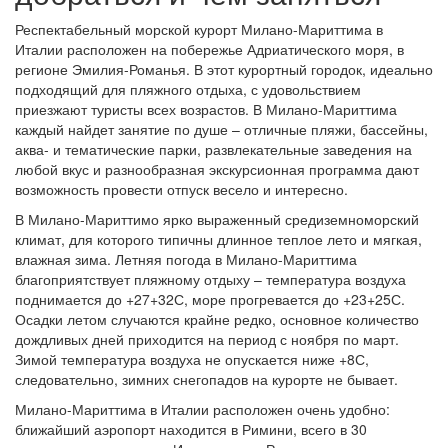
Респектабельный морской курорт Милано-Мариттима в
Италии расположен на побережье Адриатического моря, в
регионе Эмилия-Романья. В этот курортный городок, идеально
подходящий для пляжного отдыха, с удовольствием
приезжают туристы всех возрастов. В Милано-Мариттима
каждый найдет занятие по душе – отличные пляжи, бассейны,
аква- и тематические парки, развлекательные заведения на
любой вкус и разнообразная экскурсионная программа дают
возможность провести отпуск весело и интересно.
В Милано-Мариттимо ярко выраженный средиземноморский
климат, для которого типичны длинное теплое лето и мягкая,
влажная зима. Летняя погода в Милано-Мариттима
благоприятствует пляжному отдыху – температура воздуха
поднимается до +27+32С, море прогревается до +23+25С.
Осадки летом случаются крайне редко, основное количество
дождливых дней приходится на период с ноября по март.
Зимой температура воздуха не опускается ниже +8С,
следовательно, зимних снегопадов на курорте не бывает.
Милано-Мариттима в Италии расположен очень удобно:
ближайший аэропорт находится в Римини, всего в 30