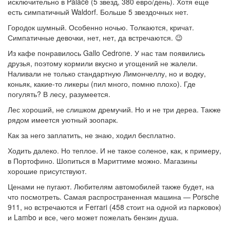
исключительно в Palace (5 звезд, 380 евро/день). Хотя еще
есть симпатичный Waldorf. Больше 5 звездочных нет.
Городок шумный. Особенно ночью. Толкаются, кричат.
Симпатичные девочки, нет, нет, да встречаются. 😉
Из кафе понравилось Gallo Cedrone. У нас там появились
друзья, поэтому кормили вкусно и угощений не жалели.
Наливали не только стандартную Лимончеллу, но и водку,
коньяк, какие-то ликеры (пил много, помню плохо). Где
погулять? В лесу, разумеется.
Лес хороший, не слишком дремучий. Но и не три дереа. Также
рядом имеется уютный зоопарк.
Как за него заплатить, не знаю, ходил бесплатно.
Ходить далеко. Но теплое. И не такое соленое, как, к примеру,
в Портофино. Шопиться в Мариттиме можно. Магазины
хорошие присутствуют.
Ценами не пугают. Любителям автомобилей также будет, на
что посмотреть. Самая распространенная машина — Porsche
911, но встречаются и Ferrari (458 стоит на одной из парковок)
и Lambo и все, чего может пожелать бензин душа.