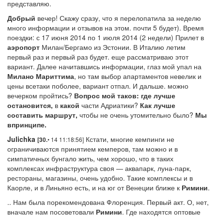
представляю.
Добрый
вечер! Скажу сразу, что я перелопатила за неделю
много информации и отзывов на этом. почти 5 будет). Время
поездки: с 17 июня 2014 по 1 июля 2014 (2 недели) Прилет в
аэропорт
Милан/Бергамо из Эстонии. В Италию летим
первый раз и первый раз будет. еще рассматриваю этот
вариант. Далее начитавшись информации, глаз мой упал на
Милано
Мариттима
, но там выбор апартаментов невелик и
цены всетаки поболее, вариант отпал. И дальше. можно
вечерком пройтись?
Вопрос мой таков: где лучше
остановится,
в
какой
части Адриатики?
Как
лучше
составить маршрут,
чтобы не очень утомительно было?
Мы
впринципе.
Julichka
Кстати, многие кемпинги не
• 14 11:18:56]
[30.
ограничиваются принятием кемперов, там можно и в
симпатичных бунгало жить, чем хорошо, что в таких
комплексах инфраструктура своя — аквапарк, луна-парк,
рестораны, магазины, очень удобно. Такие комплексы и в
Каорле, и в Линьяно есть, и на юг от Венеции ближе к
Римини
.
.. Нам была порекомендована Флоренция. Первый акт. О, нет,
вначале нам посоветовали
Римини
. Где находятся оптовые