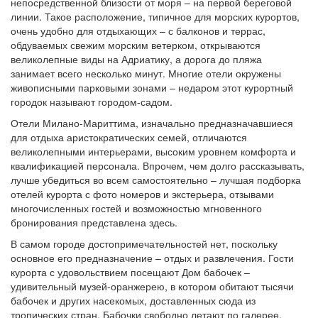
непосредственной близости от моря – на первой береговой
линии. Такое расположение, типичное для морских курортов,
очень удобно для отдыхающих – с балконов и террас,
обдуваемых свежим морским ветерком, открываются
великолепные виды на Адриатику, а дорога до пляжа
занимает всего несколько минут. Многие отели окружены
живописными парковыми зонами – недаром этот курортный
городок называют городом-садом.
Отели Милано-Мариттима, изначально предназначавшиеся
для отдыха аристократических семей, отличаются
великолепными интерьерами, высоким уровнем комфорта и
квалификацией персонала. Впрочем, чем долго рассказывать,
лучше убедиться во всем самостоятельно – лучшая подборка
отелей курорта с фото номеров и экстерьера, отзывами
многочисленных гостей и возможностью мгновенного
бронирования представлена здесь.
В самом городе достопримечательностей нет, поскольку
основное его предназначение – отдых и развлечения. Гости
курорта с удовольствием посещают Дом бабочек –
удивительный музей-оранжерею, в котором обитают тысячи
бабочек и других насекомых, доставленных сюда из
тропических стран. Бабочки свободно летают по галерее,