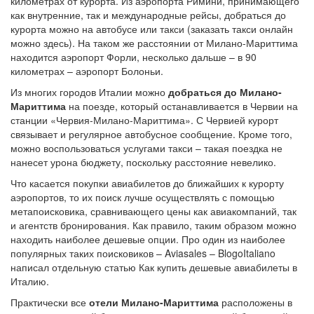
километрах от курорта. Из аэропорта Римини, принимающего
как внутренние, так и международные рейсы, добраться до
курорта можно на автобусе или такси (заказать такси онлайн
можно здесь). На таком же расстоянии от Милано-Мариттима
находится аэропорт Форли, несколько дальше – в 90
километрах – аэропорт Болоньи.
Из многих городов Италии можно
добраться до Милано-
Мариттима
на поезде, который останавливается в Червии на
станции «Червия-Милано-Мариттима». С Червией курорт
связывает и регулярное автобусное сообщение. Кроме того,
можно воспользоваться услугами такси – такая поездка не
нанесет урона бюджету, поскольку расстояние невелико.
Что касается покупки авиабилетов до ближайших к курорту
аэропортов, то их поиск лучше осуществлять с помощью
метапоисковика, сравнивающего цены как авиакомпаний, так
и агентств бронирования. Как правило, таким образом можно
находить наиболее дешевые опции. Про один из наиболее
популярных таких поисковиков – Aviasales – BlogoItaliano
написал отдельную статью Как купить дешевые авиабилеты в
Италию.
Практически все
отели Милано-Мариттима
расположены в