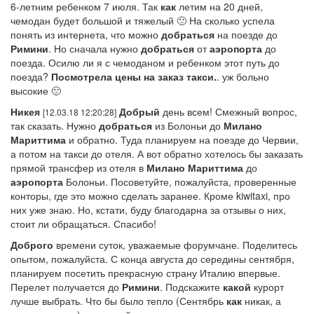
6-летним ребенком 7 июля. Так
как
летим на 20 дней,
чемодан будет большой и тяжелый 🙁 На сколько успела
понять из интернета, что можно
добраться
на поезде до
Римини
. Но сначала нужно
добраться
от
аэропорта
до
поезда. Осилю ли я с чемоданом и ребенком этот путь до
поезда?
Посмотрела цены на заказ такси.
. уж больно
высокие 🙁
Никея
Добрый
день всем! Смежный вопрос,
[12.03.18 12:20:28]
так сказать. Нужно
добраться
из Болоньи до
Милано
Мариттима
и обратно. Туда планируем на поезде до Червии,
а потом на такси до отеля. А вот обратно хотелось бы заказать
прямой трансфер из отеля в
Милано
Мариттима
до
аэропорта
Болоньи. Посоветуйте, пожалуйста, проверенные
конторы, где это можно сделать заранее. Кроме kiwitaxi, про
них уже знаю. Но, кстати, буду благодарна за отзывы о них,
стоит ли обращаться. Спасибо!
Доброго
времени суток, уважаемые форумчане. Поделитесь
опытом, пожалуйста. С конца августа до середины сентября,
планируем посетить прекрасную страну Италию впервые.
Перелет получается до
Римини
. Подскажите
какой
курорт
лучше выбрать. Что бы было тепло (Сентябрь
как
никак, а