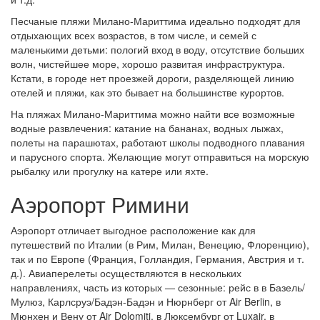
Песчаные пляжи Милано-Мариттима идеально подходят для
отдыхающих всех возрастов, в том числе, и семей с
маленькими детьми: пологий вход в воду, отсутствие больших
волн, чистейшее море, хорошо развитая инфраструктура.
Кстати, в городе нет проезжей дороги, разделяющей линию
отелей и пляжи, как это бывает на большинстве курортов.
На пляжах Милано-Мариттима можно найти все возможные
водные развлечения: катание на бананах, водных лыжах,
полеты на парашютах, работают школы подводного плавания
и парусного спорта. Желающие могут отправиться на морскую
рыбалку или прогулку на катере или яхте.
Аэропорт Римини
Аэропорт отличает выгодное расположение как для
путешествий по Италии (в Рим, Милан, Венецию, Флоренцию),
так и по Европе (Франция, Голландия, Германия, Австрия и т.
д.). Авиаперелеты осуществляются в нескольких
направлениях, часть из которых — сезонные: рейс в в Базель/
Мулюз, Карлсруэ/Бадэн-Бадэн и Нюрнберг от Air Berlin, в
Мюнхен и Вену от Air Dolomiti, в Люксембург от Luxair, в