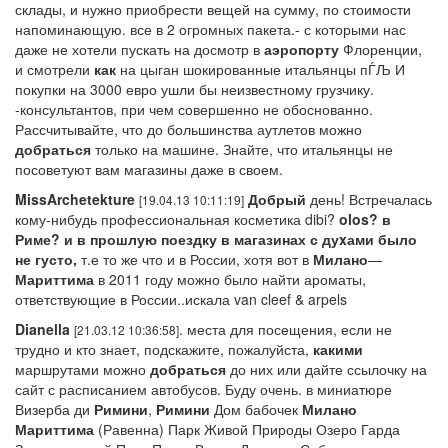
склады, и нужно приобрести вещей на сумму, по стоимости
напоминающую. все в 2 огромных пакета.- с которыми нас
даже не хотели пускать на досмотр в
аэропорту
Флоренции,
и смотрели
как
на цыган шокированные итальянцы пЃЉ И
покупки на 3000 евро ушли бы неизвестному грузчику.
-консультантов, при чем совершенно не обоснованно.
Рассчитывайте, что до большинства аутлетов можно
добраться
только на машине. Знайте, что итальянцы не
посоветуют вам магазины даже в своем.
MissArchetekture
Добрый
день! Встречалась
[19.04.13 10:11:19]
кому-нибудь профессиональная косметика dibi?
olos? в
Риме? и в прошлую поездку в магазинах с дуxами было
не густо,
т.е то же что и в России, хотя вот в
Милано
—
Мариттима
в 2011 году можно было найти ароматы,
ответствующие в России..искала van cleef & arpels
Dianella
. места для посещения, если не
[21.03.12 10:36:58]
трудно и кто знает, подскажите, пожалуйста,
какими
маршрутами можно
добраться
до них или дайте ссылочку на
сайт с расписанием автобусов. Буду очень. в миниатюре
Визерба ди
Римини
,
Римини
Дом бабочек
Милано
Мариттима
(Равенна) Парк Живой Природы Озеро Гарда