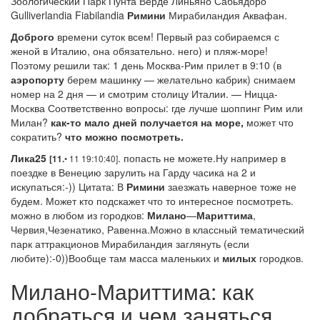
Зоологический Парк Пунта Верде Линьяно Сабьядоро
Gulliverlandia Fiabilandia
Римини
Мирабиландия Аквафан.
Доброго
времени суток всем! Первый раз собираемся с
женой в Италию, она обязательно. него) и пляж-море!
Поэтому решили так: 1 день Москва-Рим прилет в 9:10 (в
аэропорту
берем машинку — желательно кабрик) снимаем
номер на 2 дня — и смотрим столицу Италии. — Ницца-
Москва Соответственно вопросы: где лучше шоппинг Рим или
Милан?
как
-то мало дней получается на море,
может что
сократить?
что можно посмотреть.
Лика25
. попасть не можете.Ну например в
• 11 19:10:40]
[11.
поездке в Венецию зарулить на Гарду часика на 2 и
искупаться:-)) Цитата: В
Римини
заезжать наверное тоже не
будем. Может кто подскажет что то интересное посмотреть.
можно в любом из городков:
Милано
—
Мариттима
,
Червия,Чезенатико, Равенна.Можно в классный тематический
парк аттракционов Мирабиландия заглянуть (если
любите):-0))Вообще там масса маленьких и
милых
городков.
Милано-Мариттима: как
добраться и чем заняться