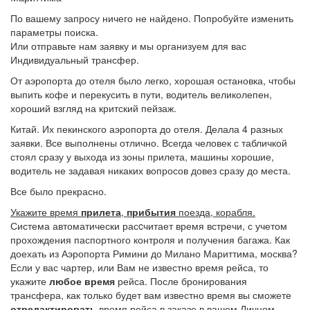
По вашему запросу ничего не найдено. Попробуйте изменить
параметры поиска.
Или отправьте нам заявку и мы организуем для вас
Индивидуальный трансфер.
От аэропорта до отеля было легко, хорошая остановка, чтобы
выпить кофе и перекусить в пути, водитель великолепен,
хороший взгляд на критский пейзаж.
Китай. Их пекинского аэропорта до отеля. Делала 4 разных
заявки. Все выполнены отлично. Всегда человек с табличкой
стоял сразу у выхода из зоны прилета, машины хорошие,
водитель не задавая никаких вопросов довез сразу до места.
Все было прекрасно.
Укажите время
прилета
,
прибытия
поезда, корабля.
Система автоматически расcчитает время встречи, с учетом
прохождения паспортного контроля и получения багажа. Как
доехать из Аэропорта Римини до Милано Мариттима, москва?
Если у вас чартер, или Вам не известно время рейса, то
укажите
любое время
рейса. После бронирования
трансфера, как только будет вам известно время вы сможете
отредактировать
время рейса в заказе в вашем Личном