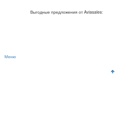
Авиакомпании России
Отзывы об авиакомпаниях
Отзывы об аэропортах
Отслеживание самолетов онлайн
Выгодные предложения от Aviasales:
Авиакассы
Поиск авиакасс
Меню
Главная
Аэропорты
Самолет
Как добраться
Полет
Полезная информация