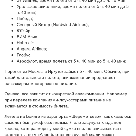
S7 Airlines, время полета от 5 ч. 40 мин до 5 ч. 40 мин;
Уральские авиалинии, время полета от 5 ч. 40 мин до 5
ч. 40 мин;
Победа;
Северный Ветер (Nordwind Airlines);
ЮТэйр;
ВИМ-Авиа;
Hahn air;
Angara Airlines;
Глобус;
Аэрофлот, время полета от 5 ч. 40 мин до 5 ч. 40 мин;
Перелет из Москвы в Иркутск займет 5 ч. 40 мин. Обычно, при
такой длительности полета, авиакомпании предлагают
пассажирам многоразовое питание.
Однако, все зависит от конкретной авиакомпании. Например,
при перелете компаниями-лоукостерами питание не
включается в стоимость билета.
Летела на Боинге из аэропорта «Шереметьево», как оказалось
самолет был узкофюзеляжным. Я еле засунула кладь под
кресло, хотя размеры у моей сумки вполне вписываются в
стандарты, но у «Аэрофлота» вес ручной клади может