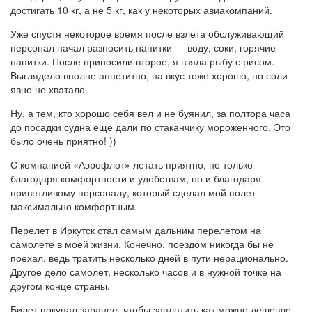
достигать 10 кг, а не 5 кг, как у некоторых авиакомпаний.
Уже спустя некоторое время после взлета обслуживающий
персонал начал разносить напитки — воду, соки, горячие
напитки. После приносили второе, я взяла рыбу с рисом.
Выглядело вполне аппетитно, на вкус тоже хорошо, но соли
явно не хватало.
Ну, а тем, кто хорошо себя вел и не буянил, за полтора часа
до посадки судна еще дали по стаканчику мороженного. Это
было очень приятно! ))
С компанией «Аэрофлот» летать приятно, не только
благодаря комфортности и удобствам, но и благодаря
приветливому персоналу, который сделал мой полет
максимально комфортным.
Перелет в Иркутск стал самым дальним перелетом на
самолете в моей жизни. Конечно, поездом никогда бы не
поехал, ведь тратить несколько дней в пути нерационально.
Другое дело самолет, несколько часов и в нужной точке на
другом конце страны.
Билет покупал заранее, чтобы заплатить как можно дешевле.