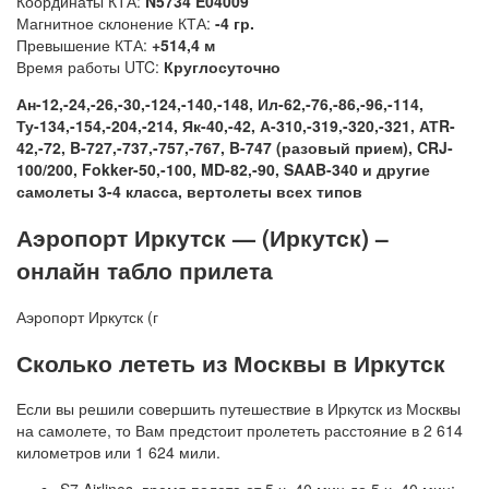
Координаты КТА:
N5734 E04009
Магнитное склонение КТА:
-4 гр.
Превышение КТА:
+514,4 м
Время работы UTC:
Круглосуточно
Ан-12,-24,-26,-30,-124,-140,-148, Ил-62,-76,-86,-96,-114,
Ту-134,-154,-204,-214, Як-40,-42, А-310,-319,-320,-321, АТR-
42,-72, B-727,-737,-757,-767, B-747 (разовый прием), CRJ-
100/200, Fokker-50,-100, MD-82,-90, SAAB-340 и другие
самолеты 3-4 класса, вертолеты всех типов
Аэропорт Иркутск — (Иркутск) –
онлайн табло прилета
Аэропорт Иркутск (г
Сколько лететь из Москвы в Иркутск
Если вы решили совершить путешествие в Иркутск из Москвы
на самолете, то Вам предстоит пролететь расстояние в 2 614
километров или 1 624 мили.