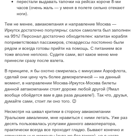
перестали выдавать тапочки на рейсах короче 8-ми
часов (очень жаль — у меня в полете сильно отекают
ноги).
Тем не менее, авиакомпания и направление Москва —
Иркутск достаточно популярны: салон самолета был заполнен
на 95%! Персонал достаточно обходителен: капитан корабля
поприветствовал пассажиров, стюардессы постоянно были
рядом и всегда готовы прийти на помощь. С питанием все
тоже вполне неплохо. Судите сами, вот какое меню мне
принесли сразу после взлета.
В принципе, я бы охотно смирилась с минусами Аэрофлота,
сделай они цену чуть более демократичной — на данный
момент, в направлении Москва-Иркутск-Москва билеты
данной автакомпании стоят дороже любой другой (Ямал
вообще обойдется вам в два раза дешевле!). Так что, друзья,
думайте сами, стоит ли оно того. 😉
Несмотря на шквал критики в сторону авиакомпании
Уральские авиалинии, мне нравиться с ними летать. Уже раз
десять пользовалась услугами данного авиаоператора,
практически всегда все проходит гладко. Бывают конечно и
отрицательные моменты (куда же без такого), но я часто