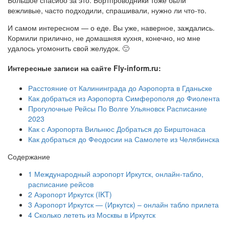
Большое спасибо за это. Бортпроводники тоже были
вежливые, часто подходили, спрашивали, нужно ли что-то.
И самом интересном — о еде. Вы уже, наверное, заждались.
Кормили прилично, не домашняя кухня, конечно, но мне
удалось угомонить свой желудок. 🙂
Интересные записи на сайте Fly-inform.ru:
Расстояние от Калининграда до Аэропорта в Гданьске
Как добраться из Аэропорта Симферополя до Фиолента
Прогулочные Рейсы По Волге Ульяновск Расписание
2023
Как с Аэропорта Вильнюс Добраться до Бирштонаса
Как добраться до Феодосии на Самолете из Челябинска
Содержание
1
Международный аэропорт Иркутск, онлайн-табло,
расписание рейсов
2
Аэропорт Иркутск (IKT)
3
Аэропорт Иркутск — (Иркутск) – онлайн табло прилета
4
Сколько лететь из Москвы в Иркутск