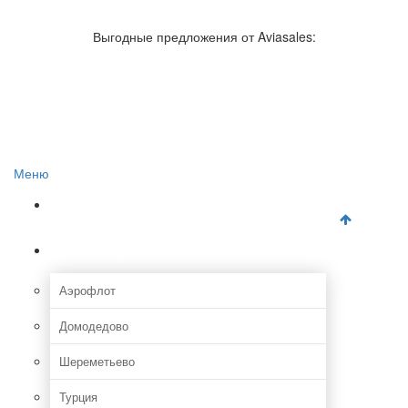
Авиакомпании России
Отзывы об авиакомпаниях
Выгодные предложения от Aviasales:
Отзывы об аэропортах
Отслеживание самолетов онлайн
Авиакассы
Поиск авиакасс
Меню
Главная
Аэропорты
Аэрофлот
Домодедово
Шереметьево
Турция