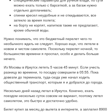
специфические параметры для ручной клади, по сути
можно ехать только с барсеткой, а за багаж нужно
отдельно доплачивать;
спинки кресел неудобные и не откидываются, все
затекло за время полета;
на борту не корпят, напитков также не предлагают,
кроме обычной воды.
Нужно понимать, что это бюджетный перелет чего-то
необычного ждать не следует. Хорошо еще, что летели в
новом и чистом самолете. Поскольку перелет ночной, то
большинство времени я проспал, особо и делать больше
нечего.
Из Москвы в Иркутск лететь 5 часов 45 минут. Если учесть
разницу во времени, то посадку совершили в 05:55. Пока
довезли до терминала, туда-сюда уже начал ходить
общественный транспорт, которым я и добрался до города.
Несколько дней назад летал в Иркутск. Конечно, ехать
поездом несколько суток совсем не вариант, поэтому летел
самолетом, это быстро и достаточно удобно.
Билет купил за месяц до вылета в интернете, а заплатил 8900