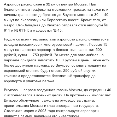
Аэропорт расположен в 32 км от центра Москвы. При
благоприятном трафике на московских трассах на такси или
личном транспорте добраться до Внуково можно за 30 — 40
минут по Киевскому или Боровскому шоссе. Кроме того, от
метро Юго-Западная до Внуково отправляются автобусы №
611 и № 611-К и маршрутки № 45.
Рядом со всеми терминалами аэропорта расположены зоны
высадки пассажиров и многоуровневый паркинг. Первые 15
минут на парковке аэропорта бесплатные, час стоит 500
рублей, сутки — 750 рублей. За место для автомобиля на
паркинге придется заплатить 1000 рублей в день. Также есть
более доступная парковка во Внуково: оставить машину на
охраняемой стоянке будет стоить 250 рублей в сутки,
клиентам предоставляется бесплатный трансфер до
аэропорта и упаковка багажа.
Внуково — первая воздушная гавань Москвы, до середины 40-
х использовался в военных целях. На протяжении многих лет
Внуково обслуживает самолеты руководства страны,
правительства Москвы и глав иностранных государств.
Столичная мэрия с 2003 года контролирует аэропорт и
является самым значимым его инвестором.