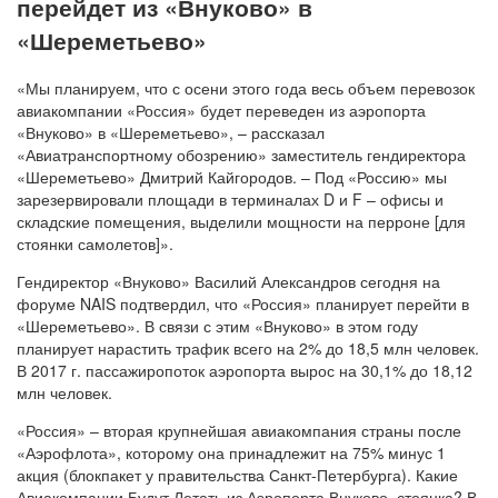
перейдет из «Внуково» в
«Шереметьево»
«Мы планируем, что с осени этого года весь объем перевозок
авиакомпании «Россия» будет переведен из аэропорта
«Внуково» в «Шереметьево», – рассказал
«Авиатранспортному обозрению» заместитель гендиректора
«Шереметьево» Дмитрий Кайгородов. – Под «Россию» мы
зарезервировали площади в терминалах D и F – офисы и
складские помещения, выделили мощности на перроне [для
стоянки самолетов]».
Гендиректор «Внуково» Василий Александров сегодня на
форуме NAIS подтвердил, что «Россия» планирует перейти в
«Шереметьево». В связи с этим «Внуково» в этом году
планирует нарастить трафик всего на 2% до 18,5 млн человек.
В 2017 г. пассажиропоток аэропорта вырос на 30,1% до 18,12
млн человек.
«Россия» – вторая крупнейшая авиакомпания страны после
«Аэрофлота», которому она принадлежит на 75% минус 1
акция (блокпакет у правительства Санкт-Петербурга). Какие
Авиакомпании Будут Летать из Аэропорта Внуково, стоянка? В