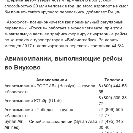
способностью 20 млн человек в год, до этого аэропорт не смог
бы принять такого крупного перевозчика, добавляет Гущин.
«Аэрофлот» позиционируется как премиальный регулярный
перевозчик. «Россия» работает в экономсегменте, при этом
значительную часть ее трафика формируют чартерные рейсы
по контракту с туроператором «Библиоглобус». За девять
месяцев 2017 г. доля чартерных перевозок составила 44,6%.
Авиакомпании, выполняющие рейсы
во Внуково
Авиакомпании
Телефон
Авиакомпания «РОССИЯ» (Rossiya) — группа
8 (800) 444-55-
«Аэрофлот»
55
8 (809) 505-33-
Авиакомпания ЮТэйр (UTair)
77
Авиакомпания «Победа» — группа
+7 (809) 505-
«Аэрофлот»
47-77
Syrian Air — Сирийские авиалинии (Syrian Arab
+7 (495) 245-
Airlines)
30-40
+7 (495) 374-