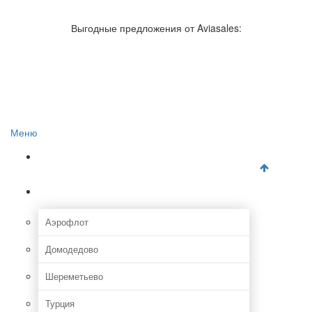
Авиакомпании России
Отзывы об авиакомпаниях
Выгодные предложения от Aviasales:
Отзывы об аэропортах
Отслеживание самолетов онлайн
Авиакассы
Поиск авиакасс
Меню
Главная
Аэропорты
Аэрофлот
Домодедово
Шереметьево
Турция