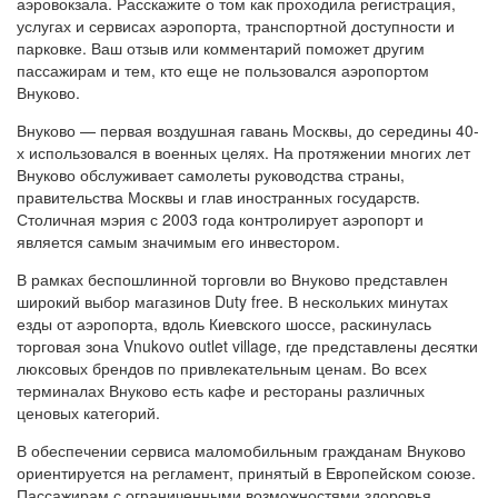
аэровокзала. Расскажите о том как проходила регистрация,
услугах и сервисах аэропорта, транспортной доступности и
парковке. Ваш отзыв или комментарий поможет другим
пассажирам и тем, кто еще не пользовался аэропортом
Внуково.
Внуково — первая воздушная гавань Москвы, до середины 40-
х использовался в военных целях. На протяжении многих лет
Внуково обслуживает самолеты руководства страны,
правительства Москвы и глав иностранных государств.
Столичная мэрия с 2003 года контролирует аэропорт и
является самым значимым его инвестором.
В рамках беспошлинной торговли во Внуково представлен
широкий выбор магазинов Duty free. В нескольких минутах
езды от аэропорта, вдоль Киевского шоссе, раскинулась
торговая зона Vnukovo outlet village, где представлены десятки
люксовых брендов по привлекательным ценам. Во всех
терминалах Внуково есть кафе и рестораны различных
ценовых категорий.
В обеспечении сервиса маломобильным гражданам Внуково
ориентируется на регламент, принятый в Европейском союзе.
Пассажирам с ограниченными возможностями здоровья