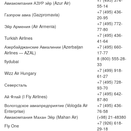
Авиакомпания АЗУР эйр (Azur Air)
55-14
+7 (495) 436-
Газпром авиа (Gazpromavia)
20-95
+7 (495) 772-
Эйр Армения (Air Armenia)
77-80
+7 (495) 436-
Turkish Airlines
41-64
Азербайджанские Авиалинии (Azerbaijan
+7 (495) 660-
Airlines — AZAL)
17-77
8 (800) 555-28-
flydubai
33
+7 (499) 918-
Wizz Air Hungary
61-27
+7 (495) 728-
Северсталь
93-70
+7 (495) 642-
Ай Флай (I Fly Airlines)
87-80
Вологодское авиапредприятие (Vologda Air
+7 (495) 436-
Enterprise)
76-58
Авиакомпания Махан Эйр (Mahan Air)
(+98) 21-48380
+7 (926) 618-
Fly One
29-18