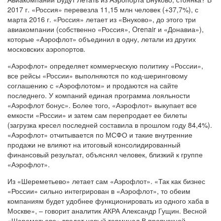
2017 г. «Россия» перевезла 11,15 млн человек (+37,7%), с
марта 2016 г. «Россия» летает из «Внуково», до этого три
авиакомпании (собственно «Россия», Orenair и «Донавиа»),
которые «Аэрофлот» объединил в одну, летали из других
московских аэропортов.
«Аэрофлот» определяет коммерческую политику «России»,
все рейсы «России» выполняются по код-шеринговому
соглашению с «Аэрофлотом» и продаются на сайте
последнего. У компаний единая программа лояльности
«Аэрофлот бонус». Более того, «Аэрофлот» выкупает все
емкости «России» и затем сам перепродает ее билеты
(загрузка кресел последней составила в прошлом году 84,4%).
«Аэрофлот» отчитывается по МСФО и такие внутренние
продажи не влияют на итоговый консолидированный
финансовый результат, объяснял человек, близкий к группе
«Аэрофлот».
Из «Шереметьево» летает сам «Аэрофлот». «Так как бизнес
«России» сильно интегрирован в «Аэрофлот», то обеим
компаниям будет удобнее функционировать из одного хаба в
Москве», – говорит аналитик АКРА Александр Гущин. Весной
«Шереметьево» введет новый терминал В пропускной