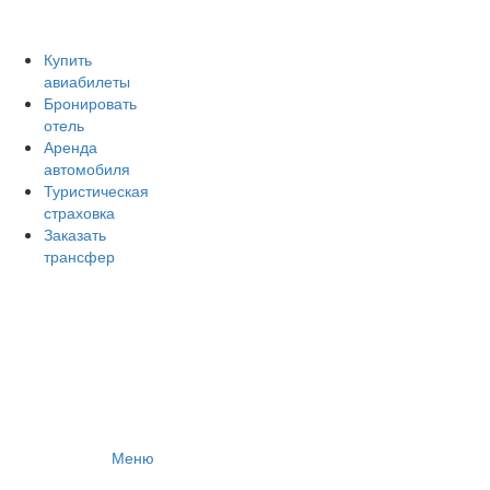
Авиакомпании России
Отзывы об авиакомпаниях
Отзывы об аэропортах
Купить
авиабилеты
Отслеживание самолетов онлайн
Бронировать
Авиакассы
отель
Поиск авиакасс
Аренда
автомобиля
Туристическая
страховка
Заказать
трансфер
Меню