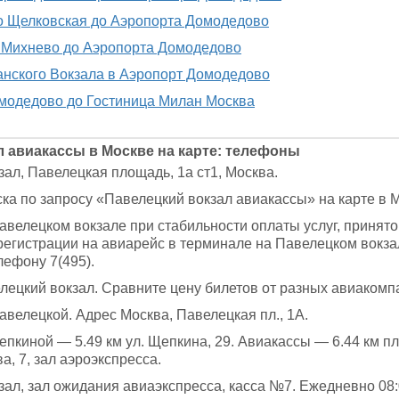
о Щелковская до Аэропорта Домодедово
с Михнево до Аэропорта Домодедово
анского Вокзала в Аэропорт Домодедово
модедово до Гостиница Милан Москва
 авиакассы в Москве на карте: телефоны
ал, Павелецкая площадь, 1а ст1, Москва.
ка по запросу «Павелецкий вокзал авиакассы» на карте в 
авелецком вокзале при стабильности оплаты услуг, принято
регистрации на авиарейс в терминале на Павелецком вокза
лефону 7(495).
лецкий вокзал. Сравните цену билетов от разных авиакомп
велецкой. Адрес Москва, Павелецкая пл., 1А.
пкиной — 5.49 км ул. Щепкина, 29. Авиакассы — 6.44 км пл
а, 7, зал аэроэкспресса.
зал, зал ожидания авиаэкспресса, касса №7. Ежедневно 08: