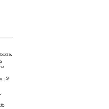
Москве.
й
ле
аний!
.
00-