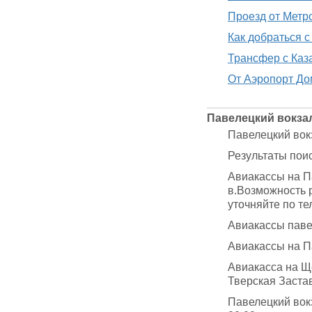
Проезд от Метр
Как добраться 
Трансфер с Каз
От Аэропорт До
Павелецкий вокзал
Павелецкий вокз
Результаты поис
Авиакассы на П
в.Возможность 
уточняйте по те
Авиакассы паве
Авиакассы на Па
Авиакасса на Ще
Тверская Застав
Павелецкий вок