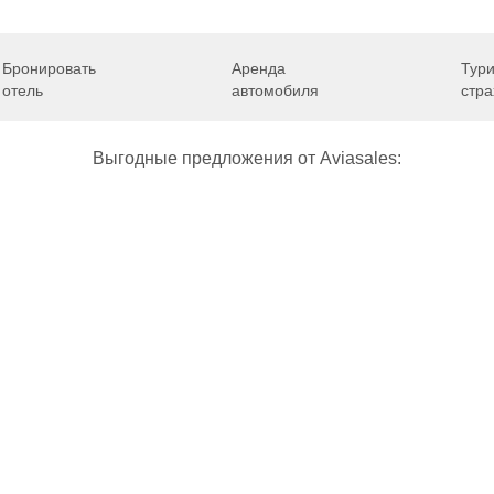
зывы об аэропортах
Отслеживание самолетов онлайн
Авиакассы
По
Бронировать
Аренда
Тури
отель
автомобиля
стра
Выгодные предложения от Aviasales:
Как добраться
Полет
Полезная информация