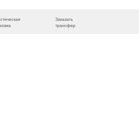
иск авиакасс
стическая
Заказать
ховка
трансфер
Путешествия
Надо знать