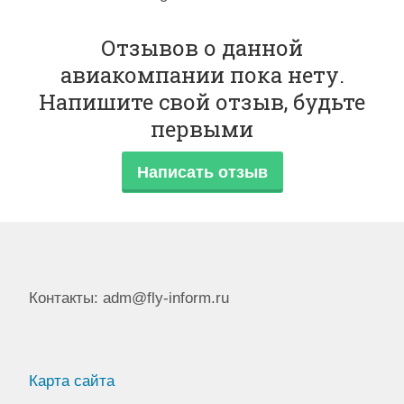
авиабилетов, автобусных билетов, ж/д билетов и
Отзывов о данной
дополнительных услуг. Продажа авиабилетов онлайн,
авиакомпании пока нету.
бронирование с оплатой картой и наличными.
Напишите свой отзыв, будьте
первыми
Написать отзыв
Контакты: adm@fly-inform.ru
Карта сайта