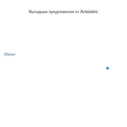
Авиакомпании России
Отзывы об авиакомпаниях
Отзывы об аэропортах
Отслеживание самолетов онлайн
Выгодные предложения от Aviasales:
Авиакассы
Поиск авиакасс
Меню
Главная
Аэропорты
Самолет
Как добраться
Полет
Полезная информация