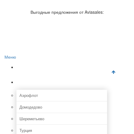
Авиакомпании России
Отзывы об авиакомпаниях
Выгодные предложения от Aviasales:
Отзывы об аэропортах
Отслеживание самолетов онлайн
Авиакассы
Поиск авиакасс
Меню
Главная
Аэропорты
Аэрофлот
Домодедово
Шереметьево
Турция