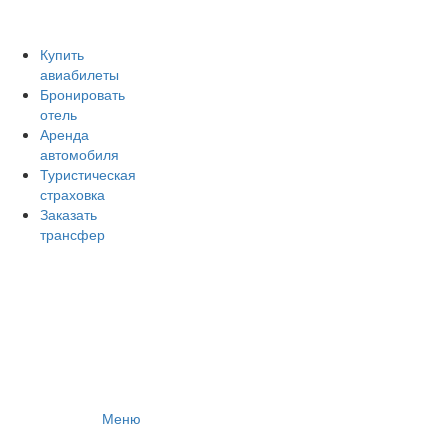
Авиакомпании России
Отзывы об авиакомпаниях
Отзывы об аэропортах
Купить
авиабилеты
Отслеживание самолетов онлайн
Бронировать
Авиакассы
отель
Поиск авиакасс
Аренда
автомобиля
Туристическая
страховка
Заказать
трансфер
Меню