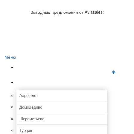
Авиакомпании России
Отзывы об авиакомпаниях
Выгодные предложения от Aviasales:
Отзывы об аэропортах
Отслеживание самолетов онлайн
Авиакассы
Поиск авиакасс
Меню
Главная
Аэропорты
Аэрофлот
Домодедово
Шереметьево
Турция