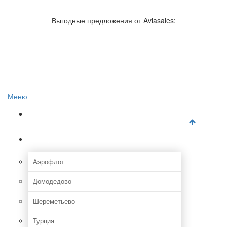
Авиакомпании России
Отзывы об авиакомпаниях
Выгодные предложения от Aviasales:
Отзывы об аэропортах
Отслеживание самолетов онлайн
Авиакассы
Поиск авиакасс
Меню
Главная
Аэропорты
Аэрофлот
Домодедово
Шереметьево
Турция