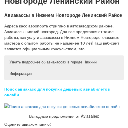
Новгороде Ленинский Район
Авиакассы в Нижнем Новгороде Ленинский Район
Адреса касс аэропорта стригино в автозаводском районе.
Авиакассы нижний новгород. Для вас представляют такие
работы, как услуги авиакассы в Нижнем Новгороде классные
мастера с опытом работы не наименее 10 лет!Наш веб-сайт
является официальным консульством, это…
Узнать подробнее об авиакассах в городе Нижний
Информация
Ленинский район — Авиа- и ж/д кассы. Адреса, телефоны,
Кассы Аэропорта Стригино в Нижнем Новгороде
цены
Телефоны
Поиск авиакасс для покупки дешевых авиабилетов
Авиакасса КДО АВИА ТУР, г. Нижний Новгород —
Ленинский район, г. Нижний Новгород — Авиа,
онлайн
адрес, телефон…
железнодорожные билеты. Мы нашли 4 организации.
Авиакасса Авиалот, г. Нижний Новгород — адрес,
Ленинский район — Авиа- и ж/д кассы. Хотите купить
телефон и часы…
авиабилет или билет на поезд? Мы нашли 4 организации.
Продажа авиабилетов г. Нижний Новгород —
Удобный поиск по другим районам.
Выгодные предложения от Aviasales:
авиакасса…
Нижний Новгород. Вход. Фильтр. Офисы по продаже
Авиакасса ТУРИНФО группа РФР, г. Нижний Новгород
Оцените авиакомпанию:
авиабилетов. район Ленинский.
— адрес…