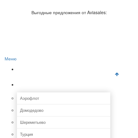
Авиакомпании России
Отзывы об авиакомпаниях
Выгодные предложения от Aviasales:
Отзывы об аэропортах
Отслеживание самолетов онлайн
Авиакассы
Поиск авиакасс
Меню
Главная
Аэропорты
Аэрофлот
Домодедово
Шереметьево
Турция