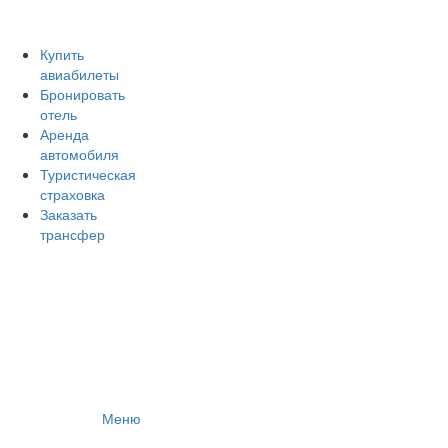
Авиакомпании России
Отзывы об авиакомпаниях
Отзывы об аэропортах
Купить
авиабилеты
Отслеживание самолетов онлайн
Бронировать
Авиакассы
отель
Поиск авиакасс
Аренда
автомобиля
Туристическая
страховка
Заказать
трансфер
Меню