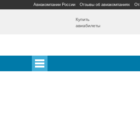
Авиакомпании России
Отзывы об авиакомпаниях
От
Купить
авиабилеты
Главная
Главная
Аэропорты
Самолет
Спецпредложения
Аэропорты
Аэрофлот
Домодедово
Шереметьево