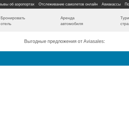
зывы об аэропортах
Отслеживание самолетов онлайн
Авиакассы
По
Бронировать
Аренда
Тури
отель
автомобиля
стра
Выгодные предложения от Aviasales:
Как добраться
Полет
Полезная информация