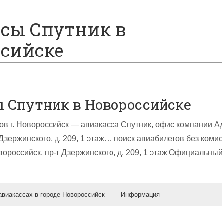
сы Спутник в
сийске
 Спутник в Новороссийске
в г. Новороссийск — авиакасса Спутник, офис компании Адр
Дзержинского, д. 209, 1 этаж… поиск авиабилетов без коми
овороссийск, пр-т Дзержинского, д. 209, 1 этаж Официальный
авиакассах в городе Новороссийск
Информация
утник, г. Новороссийск — адрес, телефон и часы…
абилетная касса, г. Новороссийск