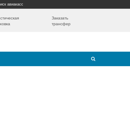
иск авиакасс
стическая
Заказать
ховка
трансфер
Путешествия
Надо знать