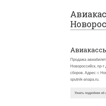
Спецпредложения
Авиакас
Новорос
Авиакассы
Продажа авиабилето
Новороссийск, пр-т 
сборов. Адрес: г. Н
sputnik-anapa.ru.
Узнать подробнее об 
Авиакасса Сп
Спутник, ООО — ави