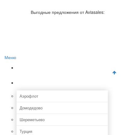
Авиакомпании России
Отзывы об авиакомпаниях
Выгодные предложения от Aviasales:
Отзывы об аэропортах
Отслеживание самолетов онлайн
Авиакассы
Поиск авиакасс
Меню
Главная
Аэропорты
Аэрофлот
Домодедово
Шереметьево
Турция