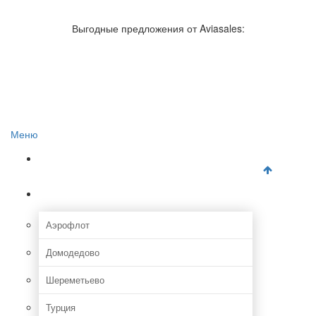
Авиакомпании России
Отзывы об авиакомпаниях
Выгодные предложения от Aviasales:
Отзывы об аэропортах
Отслеживание самолетов онлайн
Авиакассы
Поиск авиакасс
Меню
Главная
Аэропорты
Аэрофлот
Домодедово
Шереметьево
Турция