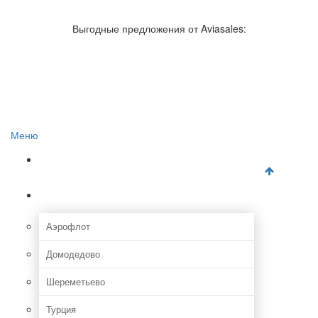
Авиакомпании России
Отзывы об авиакомпаниях
Выгодные предложения от Aviasales:
Отзывы об аэропортах
Отслеживание самолетов онлайн
Авиакассы
Поиск авиакасс
Меню
Главная
Аэропорты
Аэрофлот
Домодедово
Шереметьево
Турция