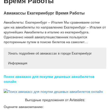
Время Работы
Авиакассы Екатеринбург Время Работы
Авиабилеты: Екатеринбург – Италия Мы сравниваем сотни
цен на авиабилеты по направлению Екатеринбург – Италия от
крупнейших Авиабилеты в италию из екатеринбурга.
Однозначно некий авиапутешественник пользуется
проторенным путем в поиске билетов на самолет…
Узнать подробнее об авиакассах в городе Екатеринбург
Информация
Авиакассы Екатеринбург – адреса и телефоны городских
Расписание Прямых Рейсов из Екатеринбурга в
касс
Италию
Поиск авиакасс для покупки дешевых авиабилетов
Расписание Прямых Рейсов из Екатеринбурга в Европу
Поиск авиабилетов по всем авиакассам Екатеринбурга
онлайн
Авиакасса Центральная авиакасса, г. Екатеринбург —
без комиссии и сборов. Точные адреса, телефоны и
режим работы авиакасс в Екатеринбурге, расположение
адрес…
на карте, отзывы клиентов и рейтинги.
Авиакасса Файв Старз Эйр, г. Екатеринбург — адрес,
телефон…
Адреса и телефоны авиакасс города. Карта проезда,
Выгодные предложения от Aviasales:
Авиакасса Пилигрим-94, г. Екатеринбург — адрес,
время работы, справочная информация для пассажиров.
телефон…
Оцените авиакомпанию:
Часы работы : 10.00 — 22.00 ежедневно Перерыв: 14.00