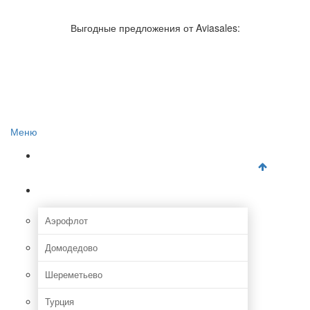
Авиакомпании России
Отзывы об авиакомпаниях
Выгодные предложения от Aviasales:
Отзывы об аэропортах
Отслеживание самолетов онлайн
Авиакассы
Поиск авиакасс
Меню
Главная
Аэропорты
Аэрофлот
Домодедово
Шереметьево
Турция