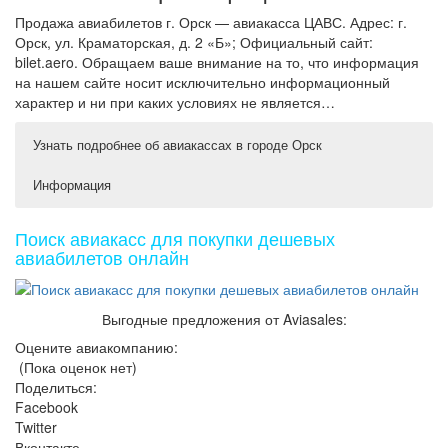
Продажа авиабилетов г. Орск — авиакасса ЦАВС. Адрес: г.
Орск, ул. Краматорская, д. 2 «Б»; Официальный сайт:
bilet.aero. Обращаем ваше внимание на то, что информация
на нашем сайте носит исключительно информационный
характер и ни при каких условиях не является…
Узнать подробнее об авиакассах в городе Орск
Информация
Авиакассы Орск – адреса и телефоны городских касс,
Авиакасса ЦАВС, г. Орск — адрес, телефон и часы
режим
работы, отзывы…
Поиск авиакасс для покупки дешевых
Авиакасса ЦАВС, г. Орск — адрес, телефон и часы
Поиск авиабилетов по всем авиакассам Орска без
авиабилетов онлайн
работы, отзывы…
комиссии и сборов. Точные адреса, телефоны и режим
работы авиакасс в Орске, расположение на карте, отзывы
Авиакасса МТА «Билет», г. Орск — адрес, телефон и
клиентов и рейтинги.
часы работы…
Выгодные предложения от Aviasales:
Авиакасса Центр-Турс, г. Орск — адрес, телефон и
Авиакассы в Орске – поиск авиабилетов без комиссии.
часы работы…
Оцените авиакомпанию:
462403, г. Орск, ул. Краматорская, д.2 «Б». Режим
Авиакасса Sea Travel, г. Орск — адрес, телефон и
работы.
(Пока оценок нет)
часы работы…
Поделиться:
Круглосуточная авиакасса: билеты на самолет из Орска
по минимальным ценам!
Facebook
Twitter
Онлайн авиакасса Орск работает 24 часа и 7 дней в
неделю. Мы мгновенно сравниваем билеты на самолет
Вконтакте