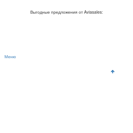
Авиакомпании России
Отзывы об авиакомпаниях
Отзывы об аэропортах
Отслеживание самолетов онлайн
Выгодные предложения от Aviasales:
Авиакассы
Поиск авиакасс
Меню
Главная
Аэропорты
Самолет
Как добраться
Полет
Полезная информация