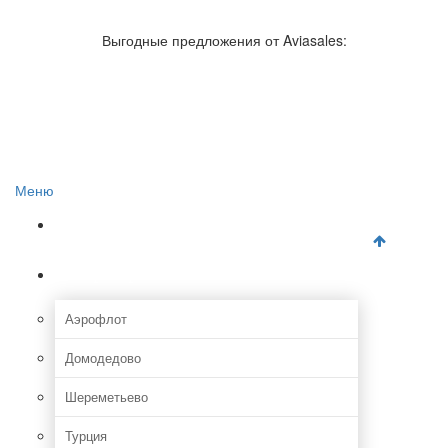
Авиакомпании России
Отзывы об авиакомпаниях
Выгодные предложения от Aviasales:
Отзывы об аэропортах
Отслеживание самолетов онлайн
Авиакассы
Поиск авиакасс
Меню
Главная
Аэропорты
Аэрофлот
Домодедово
Шереметьево
Турция