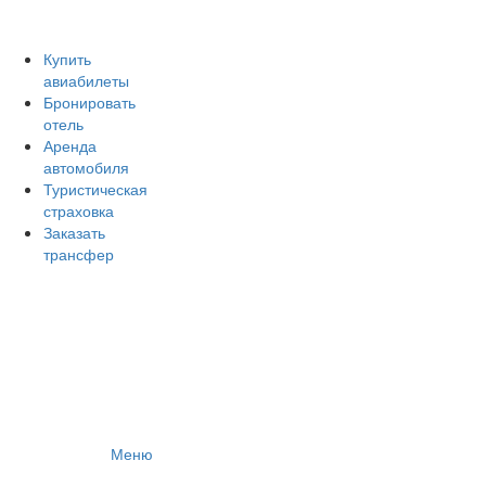
Авиакомпании России
Отзывы об авиакомпаниях
Отзывы об аэропортах
Купить
авиабилеты
Отслеживание самолетов онлайн
Бронировать
Авиакассы
отель
Поиск авиакасс
Аренда
автомобиля
Туристическая
страховка
Заказать
трансфер
Меню