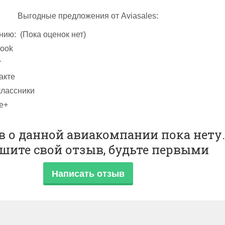
ква–Минск. Перелет занимает всего полтора часа. Самоле
Выгодные предложения от Aviasales:
Национальный аэропорт Минска, который находится в 22
т центра города.
нию:
(Пока оценок нет)
в Минске – поиск авиабилетов. Поиск авиабилетов авиакомпании Аэро
ook
бое время суток в режиме онлайн по всем крупным авиакассам Минска 
r
ельных платежей.
акте
лассники
e+
 о данной авиакомпании пока нету.
шите свой отзыв, будьте первыми
Написать отзыв