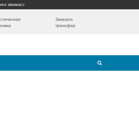
иск авиакасс
стическая
Заказать
ховка
трансфер
Путешествия
Надо знать