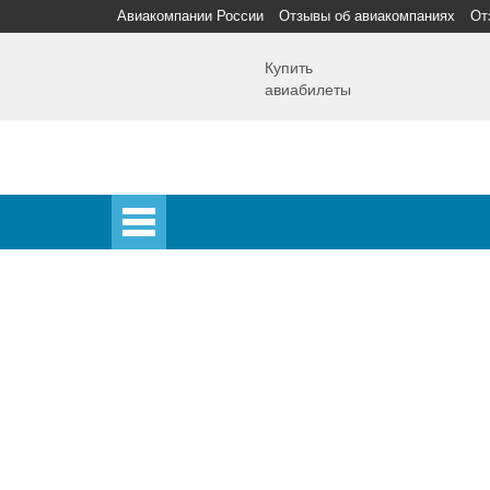
Авиакомпании России
Отзывы об авиакомпаниях
От
Купить
авиабилеты
Главная
Главная
Аэропорты
Самолет
Спецпредложения
Аэропорты
Аэрофлот
Домодедово
Шереметьево