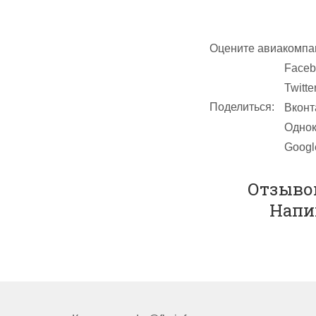
маршруту Мос
прибывает в 
километрах о
Оцените авиакомпа
Авиакассы Аэрофлот 
Faceb
осуществляется в лю
Twitte
комиссий и дополнит
Поделиться:
Вконт
Однок
Googl
Отзывов
Напи