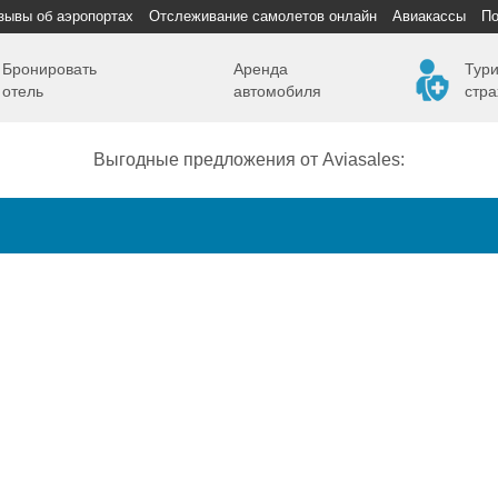
зывы об аэропортах
Отслеживание самолетов онлайн
Авиакассы
По
Бронировать
Аренда
Тури
отель
автомобиля
стра
Выгодные предложения от Aviasales:
Как добраться
Полет
Полезная информация