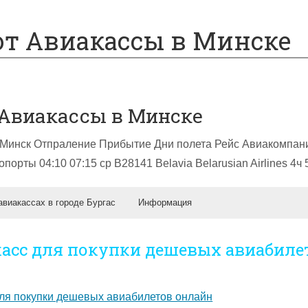
т Авиакассы в Минске
Авиакассы в Минске
 Минск Отпраление Прибытие Дни полета Рейс Авиакомпан
порты 04:10 07:15 ср B28141 Belavia Belarusian Airlines 4ч
авиакассах в городе Бургас
Информация
артерных Рейсов Белавиа из Минска 2023
инске — билеты, адреса, телефоны авиакасс
йсы из Минска в Бургас 2023 Расписание
касс для покупки дешевых авиабиле
рофлот в Минске – поиск авиабилетов. Поиск авиабилетов
 Аэрофлот осуществляется в любое время суток в режиме
Самолеты из Минска без Пересадок Авиакомпании…
ем крупным авиакассам Минска без комиссий и дополнител
ск Львов Прямые Рейсы без Пересадок
до Аэропорта Варшавы из Минска Недорого
я «Аэрофлот» осуществляет прямые рейсы в Беларусь по