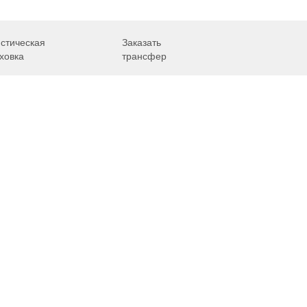
иск авиакасс
стическая
Заказать
ховка
трансфер
Путешествия
Надо знать