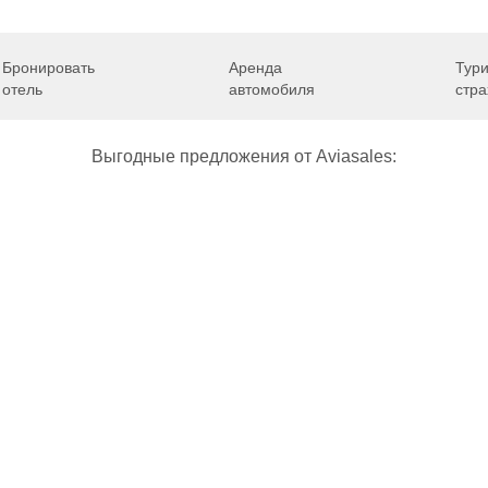
зывы об аэропортах
Отслеживание самолетов онлайн
Авиакассы
По
Бронировать
Аренда
Тури
отель
автомобиля
стра
Выгодные предложения от Aviasales:
Как добраться
Полет
Полезная информация