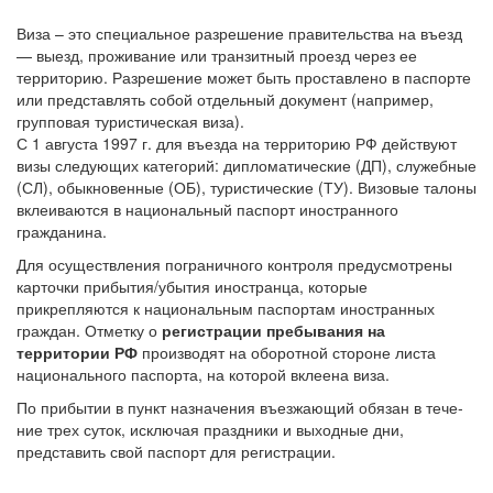
Виза – это специальное разрешение правительства на въезд
— выезд, проживание или транзитный проезд через ее
территорию. Разрешение может быть проставлено в паспорте
или представ­лять собой отдельный документ (например,
групповая туристи­ческая виза).
С 1 августа 1997 г. для въезда на территорию РФ действуют
визы следующих категорий: дипломатические (ДП), служебные
(СЛ), обык­новенные (ОБ), туристические (ТУ). Визовые талоны
вклеиваются в национальный паспорт иностранного
гражданина.
Для осуществления пограничного контроля предусмотрены
карточки прибытия/убытия иностранца, которые
прикрепляются к национальным паспортам иностранных
граждан. Отметку о
ре­гистрации пребывания на
территории РФ
производят на обо­ротной стороне листа
национального паспорта, на которой вкле­ена виза.
По прибытии в пункт назначения въезжающий обязан в тече­
ние трех суток, исключая праздники и выходные дни,
представить свой паспорт для регистрации.