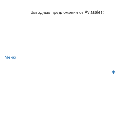
Авиакомпании России
Отзывы об авиакомпаниях
Отзывы об аэропортах
Отслеживание самолетов онлайн
Выгодные предложения от Aviasales:
Авиакассы
Поиск авиакасс
Меню
Главная
Аэропорты
Самолет
Как добраться
Полет
Полезная информация