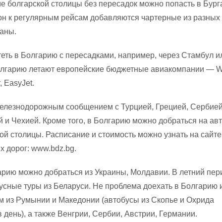
ме болгарской столицы без пересадок можно попасть в Бург
зон к регулярным рейсам добавляются чартерные из разных
аны.
еть в Болгарию с пересадками, например, через Стамбул и
олгарию летают европейские бюджетные авиакомпании — Wi
, EasyJet.
железнодорожным сообщением с Турцией, Грецией, Сербией
 и Чехией. Кроме того, в Болгарию можно добраться на ав
ой столицы. Расписание и стоимость можно узнать на сайте
х дорог: www.bdz.bg.
арию можно добраться из Украины, Молдавии. В летний пер
усные туры из Беларуси. Не проблема доехать в Болгарию 
 из Румынии и Македонии (автобусы из Скопье и Охрида
в день), а также Венгрии, Сербии, Австрии, Германии.