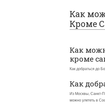
Спецпредложения
Как мож
Кроме С
Как можн
кроме са
Как добраться до Б
Как добр
Из Москвы, Санкт-П
можно улететь в Соф