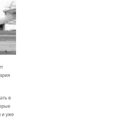
ет
гария
ать в
торые
 и уже