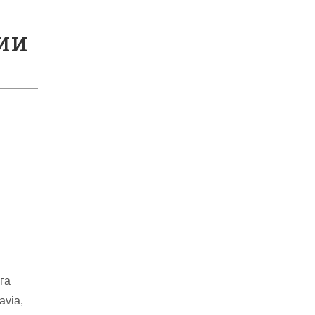
ии
га
avia,