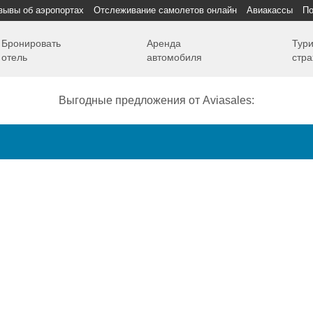
зывы об аэропортах
Отслеживание самолетов онлайн
Авиакассы
По
Бронировать
Аренда
Тури
отель
автомобиля
стра
Выгодные предложения от Aviasales:
Как добраться
Полет
Полезная информация