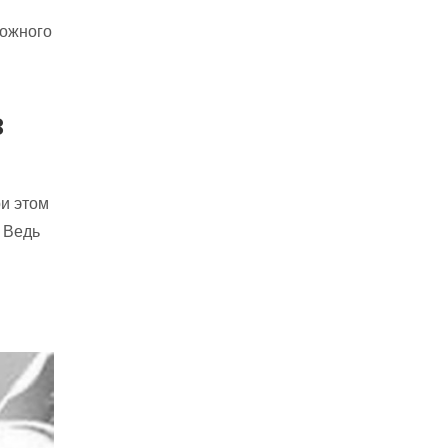
рожного
в
ри этом
 Ведь