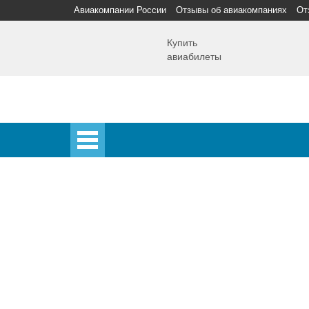
Авиакомпании России
Отзывы об авиакомпаниях
От
Купить
авиабилеты
Главная
Главная
Аэропорты
Самолет
Спецпредложения
Аэропорты
Аэрофлот
Домодедово
Шереметьево