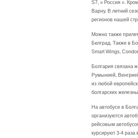
S7, » Россия «. Кро
Варну. В летний се
регионов нашей стр
Можно также прилет
Белград. Также в Б
Smart Wings, Condor
Болгария связана 
Румынией, Венгрией
из любой европейск
болгарских железны
На автобусе в Болг
организуются автоб
рейсовым автобусом
курсируют 3-4 раза 