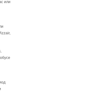
ас или
ли
zzair,
,
тобусе
иод
и