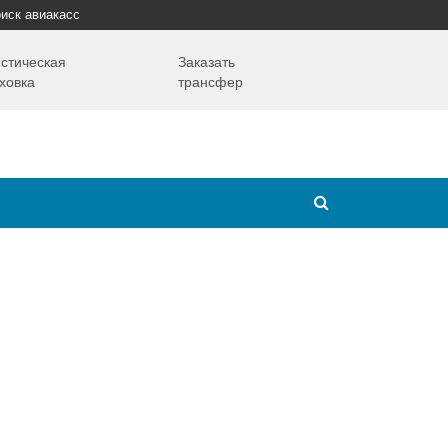
иск авиакасс
стическая
Заказать
ховка
трансфер
Путешествия
Надо знать