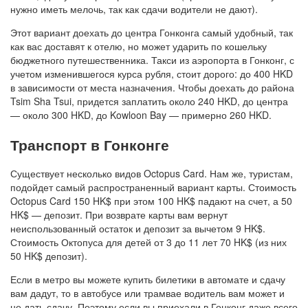
нужно иметь мелочь, так как сдачи водители не дают).
Этот вариант доехать до центра Гонконга самый удобный, так
как вас доставят к отелю, но может ударить по кошельку
бюджетного путешественника. Такси из аэропорта в Гонконг, с
учетом изменившегося курса рубля, стоит дорого: до 400 HKD
в зависимости от места назначения. Чтобы доехать до района
Tsim Sha Tsui, придется заплатить около 240 HKD, до центра
— около 300 HKD, до Kowloon Bay — примерно 260 HKD.
Транспорт в Гонконге
Существует несколько видов Octopus Card. Нам же, туристам,
подойдет самый распространенный вариант карты. Стоимость
Octopus Card 150 HK$ при этом 100 HK$ падают на счет, а 50
HK$ — депозит. При возврате карты вам вернут
неиспользованный остаток и депозит за вычетом 9 HK$.
Стоимость Октопуса для детей от 3 до 11 лет 70 HK$ (из них
50 HK$ депозит).
Если в метро вы можете купить билетики в автомате и сдачу
вам дадут, то в автобусе или трамвае водитель вам может и
не дать сдачу. Поэтому если вы приехали в Гонконг даже всего