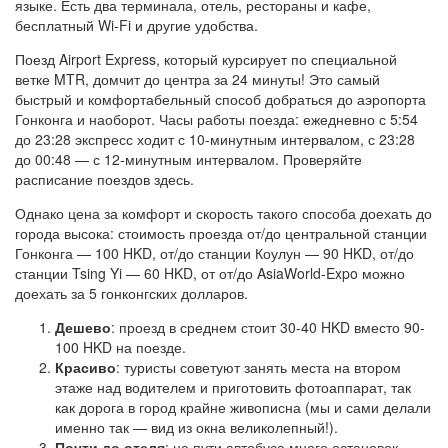
языке. Есть два терминала, отель, рестораны и кафе,
бесплатный Wi-Fi и другие удобства.
Поезд Airport Express, который курсирует по специальной
ветке MTR, домчит до центра за 24 минуты! Это самый
быстрый и комфортабельный способ добраться до аэропорта
Гонконга и наоборот. Часы работы поезда: ежедневно с 5:54
до 23:28 экспресс ходит с 10-минутным интервалом, с 23:28
до 00:48 — с 12-минутным интервалом. Проверяйте
расписание поездов здесь.
Однако цена за комфорт и скорость такого способа доехать до
города высока: стоимость проезда от/до центральной станции
Гонконга — 100 HKD, от/до станции Коулун — 90 HKD, от/до
станции Tsing Yi — 60 HKD, от от/до AsiaWorld-Expo можно
доехать за 5 гонконгских долларов.
Дешево
: проезд в среднем стоит 30-40 HKD вместо 90-
100 HKD на поезде.
Красиво
: туристы советуют занять места на втором
этаже над водителем и приготовить фотоаппарат, так
как дорога в город крайне живописна (мы и сами делали
именно так — вид из окна великолепный!).
Почти до отеля
: на пути автобуса много остановок,