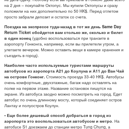
на 2 дня – покупайте Октопус. Мы купили Октопусы и сразу
положили на них дополнительно по 50 HK$. Перед отлетом
просто забрали депозит и остаток со счета.
Поездка на экспрессе туда-назад в тот же день Same Day
Return Ticket обойдется вам столько же, сколько и билет
в один конец
(удобно воспользоваться при транзите в
аэропорту Гонконга, например, если вы прилетели утром, а
улетаете вечером. Можно оставить вещи в камере хранения и
съездить в город).
Наиболее часто используемые туристами маршруты
автобусов из аэропорта
А21 до Коулуна и А11 до Ван Чай
на острове Гонконг.
Стоимость проезда 33-40 HK$. Автобусы
очень комфортные, двухэтажные, багаж надо оставлять на
полке на первом этаже. Название остановок пишутся на
экране. Из автобуса заодно можно посмотреть на город. Едет
автобус по очень длинному мосту, который соединяет остров
Лантау и полуостров Коулун.
• Еще более дешевый способ добраться в город из
аэропорта это воспользоваться автобусом и метро
. На
автобусе S1 доезжаем до станции метро Tung Chung, а