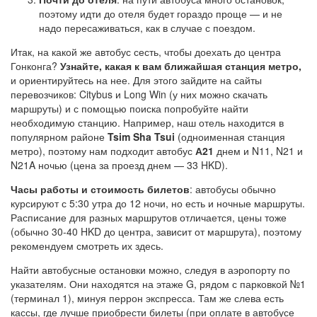
поэтому идти до отеля будет гораздо проще — и не
надо пересаживаться, как в случае с поездом.
Итак, на какой же автобус сесть, чтобы доехать до центра
Гонконга?
Узнайте, какая к вам ближайшая станция метро,
и ориентируйтесь на нее. Для этого зайдите на сайты
перевозчиков: Citybus и Long Win (у них можно скачать
маршруты) и с помощью поиска попробуйте найти
необходимую станцию. Например, наш отель находится в
популярном районе
Tsim Sha Tsui
(одноименная станция
метро), поэтому нам подходит автобус
А21
днем и N11, N21 и
N21A ночью (цена за проезд днем — 33 HKD).
Часы работы и стоимость билетов
: автобусы обычно
курсируют с 5:30 утра до 12 ночи, но есть и ночные маршруты.
Расписание для разных маршрутов отличается, цены тоже
(обычно 30-40 HKD до центра, зависит от маршрута), поэтому
рекомендуем смотреть их здесь.
Найти автобусные остановки можно, следуя в аэропорту по
указателям. Они находятся на этаже G, рядом с парковкой №1
(терминал 1), минуя перрон экспресса. Там же слева есть
кассы, где лучше приобрести билеты (при оплате в автобусе