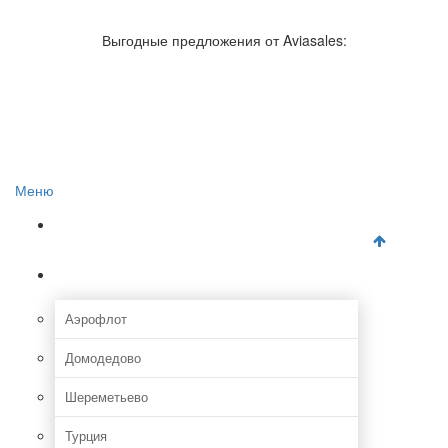
Авиакомпании России
Отзывы об авиакомпаниях
Выгодные предложения от Aviasales:
Отзывы об аэропортах
Отслеживание самолетов онлайн
Авиакассы
Поиск авиакасс
Меню
Главная
Аэропорты
Аэрофлот
Домодедово
Шереметьево
Турция