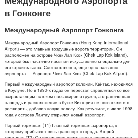
Международного Аэропорта
в Гонконге
Международный Аэропорт Гонконга
Международный Аэропорт Гонконга (Hong Kong International
Airport) — это главные воздушные ворота территории. Он
расположен на острове Чхек Лап Кхок (Chek Lap Kok Island),
который был частично насыпан искусственно специально для
его строительства. Соответственно, еще одно название
аэропорта — Аэропорт Чхек Лап Кхок (Chek Lap Kok Airport).
Первый международный аэропорт колонии, Кайтак, находился
в Коулуне. Но в 1990-х годах он перестал справляться со все
возрастающим потоком пассажиров и грузов, а ограниченная
площадь и расположение в бухте Виктория не позволяли его
расширить, добавив новую полосу. Как результат, в июле 1998
года у острова Лантау открылся новый аэропорт.
Первый терминал (Т1) Главный терминал аэропорта, к
которому прибывает весь транспорт с города. Второй
терминал (Т2) Он фактически примыкает к первому и отделен