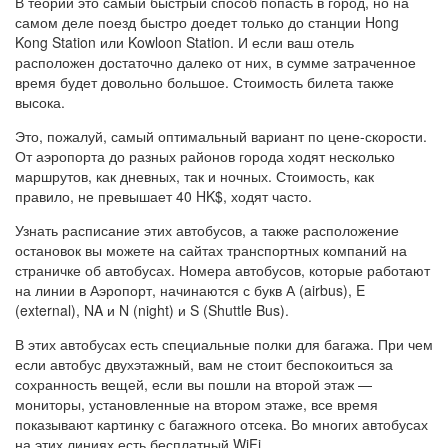
В теории это самый быстрый способ попасть в город, но на
самом деле поезд быстро доедет только до станции Hong
Kong Station или Kowloon Station. И если ваш отель
расположен достаточно далеко от них, в сумме затраченное
время будет довольно большое. Стоимость билета также
высока.
Это, пожалуй, самый оптимальный вариант по цене-скорости.
От аэропорта до разных районов города ходят несколько
маршрутов, как дневных, так и ночных. Стоимость, как
правило, не превышает 40 HK$, ходят часто.
Узнать расписание этих автобусов, а также расположение
остановок вы можете на сайтах транспортных компаний на
страничке об автобусах. Номера автобусов, которые работают
на линии в Аэропорт, начинаются с букв А (airbus), E
(external), NA и N (night) и S (Shuttle Bus).
В этих автобусах есть специальные полки для багажа. При чем
если автобус двухэтажный, вам не стоит беспокоиться за
сохранность вещей, если вы пошли на второй этаж —
мониторы, установленные на втором этаже, все время
показывают картинку с багажного отсека. Во многих автобусах
на этих линиях есть бесплатный WiFi.