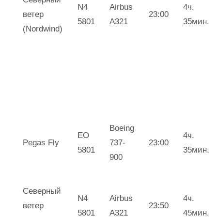
N4
Airbus
4ч.
ветер
23:00
5801
А321
35мин.
(Nordwind)
Boeing
EO
4ч.
Pegas Fly
737-
23:00
5801
35мин.
900
Северный
N4
Airbus
4ч.
ветер
23:50
5801
А321
45мин.