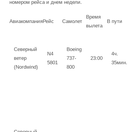
номером рейса и днем недели.
Время
Авиакомпания
Рейс
Самолет
В пути
вылета
Северный
Boeing
N4
4ч.
ветер
737-
23:00
5801
35мин.
(Nordwind)
800
Северный