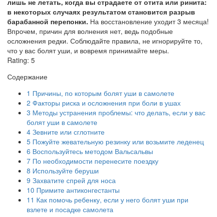
лишь не летать, когда вы страдаете от отита или ринита:
в некоторых случаях результатом становится разрыв
барабанной перепонки.
На восстановление уходит 3 месяца!
Впрочем, причин для волнения нет, ведь подобные
осложнения редки. Соблюдайте правила, не игнорируйте то,
что у вас болят уши, и вовремя принимайте меры.
Rating:
5
Содержание
1
Причины, по которым болят уши в самолете
2
Факторы риска и осложнения при боли в ушах
3
Методы устранения проблемы: что делать, если у вас
болят уши в самолете
4
Зевните или сглотните
5
Пожуйте жевательную резинку или возьмите леденец
6
Воспользуйтесь методом Вальсальвы
7
По необходимости перенесите поездку
8
Используйте беруши
9
Захватите спрей для носа
10
Примите антиконгестанты
11
Как помочь ребенку, если у него болят уши при
взлете и посадке самолета