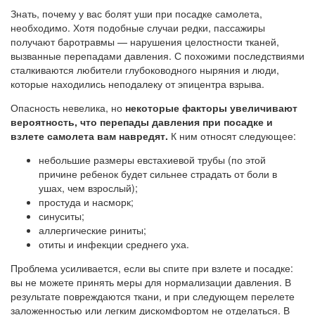
Знать, почему у вас болят уши при посадке самолета,
необходимо. Хотя подобные случаи редки, пассажиры
получают баротравмы — нарушения целостности тканей,
вызванные перепадами давления. С похожими последствиями
сталкиваются любители глубоководного ныряния и люди,
которые находились неподалеку от эпицентра взрыва.
Опасность невелика, но
некоторые факторы увеличивают
вероятность, что перепады давления при посадке и
взлете самолета вам навредят.
К ним относят следующее:
небольшие размеры евстахиевой трубы (по этой
причине ребенок будет сильнее страдать от боли в
ушах, чем взрослый);
простуда и насморк;
синуситы;
аллергические риниты;
отиты и инфекции среднего уха.
Проблема усиливается, если вы спите при взлете и посадке:
вы не можете принять меры для нормализации давления. В
результате повреждаются ткани, и при следующем перелете
заложенностью или легким дискомфортом не отделаться. В