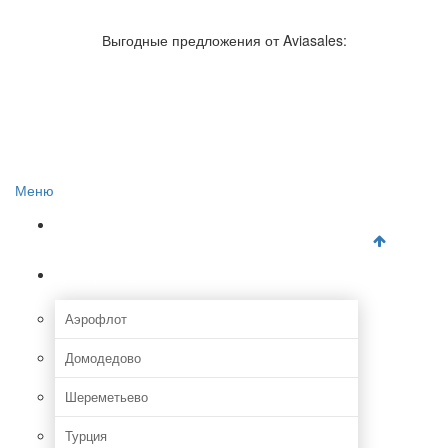
Авиакомпании России
Отзывы об авиакомпаниях
Выгодные предложения от Aviasales:
Отзывы об аэропортах
Отслеживание самолетов онлайн
Авиакассы
Поиск авиакасс
Меню
Главная
Аэропорты
Аэрофлот
Домодедово
Шереметьево
Турция